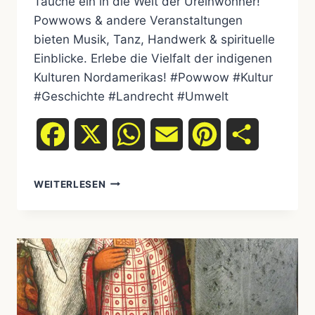
Tauche ein in die Welt der Ureinwohner!
Powwows & andere Veranstaltungen
bieten Musik, Tanz, Handwerk & spirituelle
Einblicke. Erlebe die Vielfalt der indigenen
Kulturen Nordamerikas! #Powwow #Kultur
#Geschichte #Landrecht #Umwelt
Facebook
X
WhatsApp
Email
Pinterest
Teilen
POWWOWS
WEITERLESEN
UND
ANDERE
KULTURELLE
VERANSTALTUNGEN:
EINTAUCHEN
IN
DIE
WELT
DER