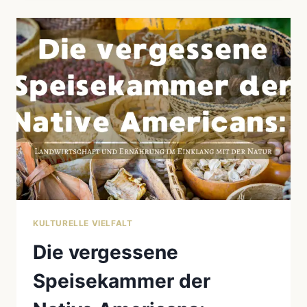
HÄUPTLINGEN
UND
STAMMESRAT
IN
DER
GEMEINSCHAFT
KULTURELLE VIELFALT
Die vergessene
Speisekammer der