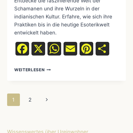
Entdecke die faszinierende Welt der
Schamanen und ihre Wurzeln in der
indianischen Kultur. Erfahre, wie sich ihre
Praktiken bis in die heutige Esoterikwelt
entwickelt haben.
Facebook
X
WhatsApp
Email
Pinterest
Teilen
SCHAMANEN
WEITERLESEN
–
IHRE
HERKUNFT
UND
Seitennavigation
Nächste
1
2
IHRE
BEDEUTUNG
Seite
IN
DER
INDIGENEN
WELT
Wissenswertes über Ureinwohner