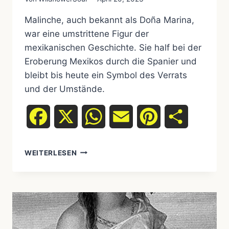
Malinche, auch bekannt als Doña Marina,
war eine umstrittene Figur der
mexikanischen Geschichte. Sie half bei der
Eroberung Mexikos durch die Spanier und
bleibt bis heute ein Symbol des Verrats
und der Umstände.
Facebook
X
WhatsApp
Email
Pinterest
Teilen
MALINCHE
WEITERLESEN
–
DIE
GESCHICHTE
EINER
UMSTRITTENEN
FIGUR
DER