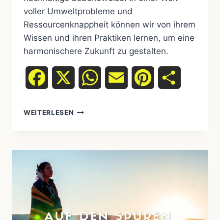
voller Umweltprobleme und
Ressourcenknappheit können wir von ihrem
Wissen und ihren Praktiken lernen, um eine
harmonischere Zukunft zu gestalten.
Facebook
X
WhatsApp
Email
Pinterest
Teilen
JAGD
WEITERLESEN
UND
SAMMELN
DER
UREINWOHNER:
EIN
STREIFZUG
DURCH
DIE
LEBENSWEISE
DER