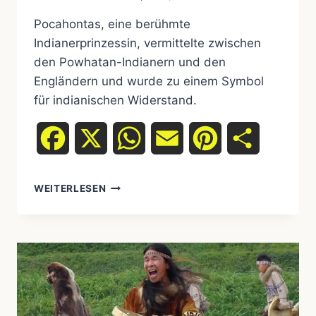
Pocahontas, eine berühmte
Indianerprinzessin, vermittelte zwischen
den Powhatan-Indianern und den
Engländern und wurde zu einem Symbol
für indianischen Widerstand.
Facebook
X
WhatsApp
Email
Pinterest
Teilen
POCAHONTAS
WEITERLESEN
–
DIE
GESCHICHTE
EINER
LEGENDÄREN
UREINWOHNERPRINZESSIN