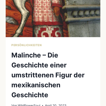
INDIGENEN
VÖLKER
PERSÖNLICHKEITEN
Malinche – Die
Geschichte einer
umstrittenen Figur der
mexikanischen
Geschichte
Von
WildflowerSoul
April 20, 2023