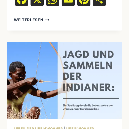
VERSCHIEDENE
WEITERLESEN
STÄMME
UND
KULTUREN:
EINE
REISE
DURCH
DIE
VIELFALT
NORD-
UND
SÜDAMERIKAS
LEBEN DER UREINWOHNER
|
UREINWOHNER