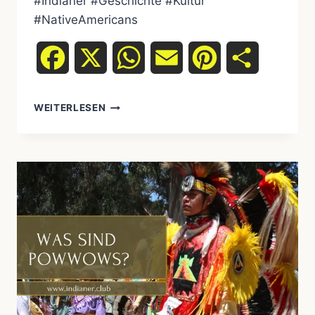
#Indianer #Geschichte #Kultur
#NativeAmericans
Facebook
X
WhatsApp
Email
Pinterest
Teilen
MYSTERIEN
WEITERLESEN
DER
UREINWOHNER:
BELIEBTE
FRAGEN
ZU
UREINWOHNERN
UND
IHREN
KULTUREN