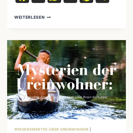
AUF
WEITERLESEN
DEN
SPUREN
DER
VORFAHREN:
DIE
FASZINIERENDE
GESCHICHTE
DER
BESIEDLUNG
AMERIKAS
DURCH
DIE
UREINWOHNER
WISSENSWERTES ÜBER UREINWOHNER
|