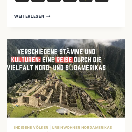
DIE
WEITERLESEN
VERGESSENE
SPEISEKAMMER
DER
NATIVE
AMERICANS:
LANDWIRTSCHAFT
UND
ERNÄHRUNG
IM
EINKLANG
MIT
DER
NATUR
INDIGENE VÖLKER
|
UREINWOHNER NORDAMERIKAS
|