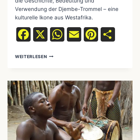
die Geschichte, Bedeutung und
Verwendung der Djembe-Trommel – eine
kulturelle Ikone aus Westafrika.
Facebook
X
WhatsApp
Email
Pinterest
Teilen
DIE
WEITERLESEN
DJEMBE-
TROMMEL:
EINE
KULTURELLE
IKONE
AUS
WESTAFRIKA