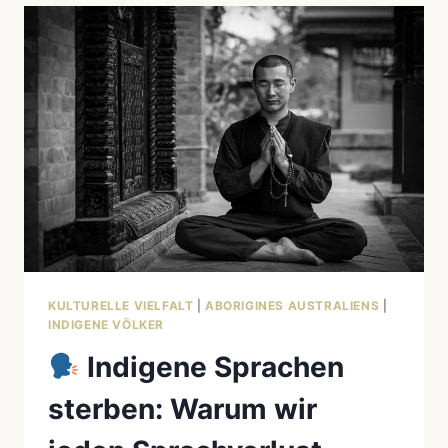
UND
LEBENSWEISE
EINES
VOLKES
DER
GREAT
PLAINS
KULTURELLE VIELFALT
|
ABORIGINES AUSTRALIENS
|
INDIGENE VÖLKER
Indigene Sprachen
sterben: Warum wir