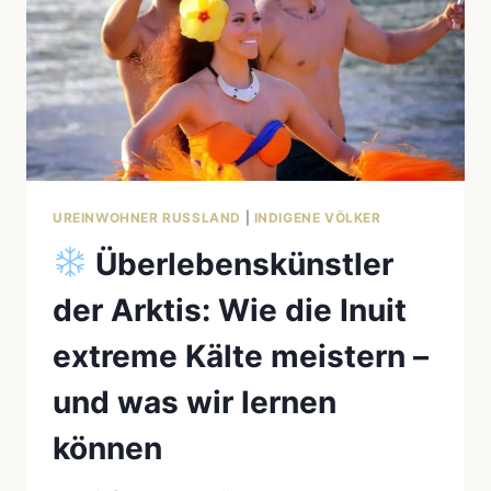
DER
INDIGENEN
VÖLKER
NORDAMERIKAS
UREINWOHNER RUSSLAND
|
INDIGENE VÖLKER
Überlebenskünstler
der Arktis: Wie die Inuit
extreme Kälte meistern –
und was wir lernen
können