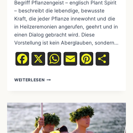
Begriff Pflanzengeist – englisch Plant Spirit
– beschreibt die lebendige, bewusste
Kraft, die jeder Pflanze innewohnt und die
in Heilzeremonien angerufen, geehrt und in
einen Dialog gebracht wird. Diese
Vorstellung ist kein Aberglauben, sondern…
Facebook
X
WhatsApp
Email
Pinterest
Teilen
WEITERLESEN
PFLANZENGEISTER
&
TRADITIONELLE
MEDIZIN
–
DAS
LEBENDIGE
WISSEN