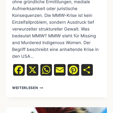
ohne gründliche Ermittlungen, mediale
Aufmerksamkeit oder juristische
Konsequenzen. Die MMIW-Krise ist kein
Einzelfallproblem, sondern Ausdruck tief
verwurzelter struktureller Gewalt. Was
bedeutet MMIW? MMIW steht für Missing
and Murdered Indigenous Women. Der
Begriff beschreibt eine anhaltende Krise in
den USA…
Facebook
X
WhatsApp
Email
Pinterest
Teilen
WEITERLESEN
DIE
MISSING
AND
MURDERED