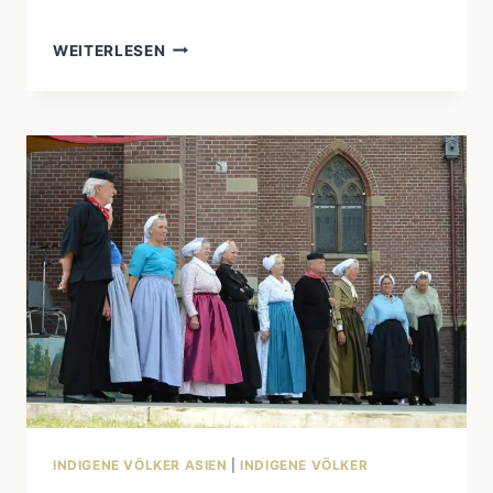
WEITERLESEN
DIE
MAORI
NEUSEELANDS:
WIE
IHR
VERTRAG
VON
WAITANGI
ZUM
MODELL
FÜR
RECONCILIATION
WURDE
INDIGENE VÖLKER ASIEN
|
INDIGENE VÖLKER