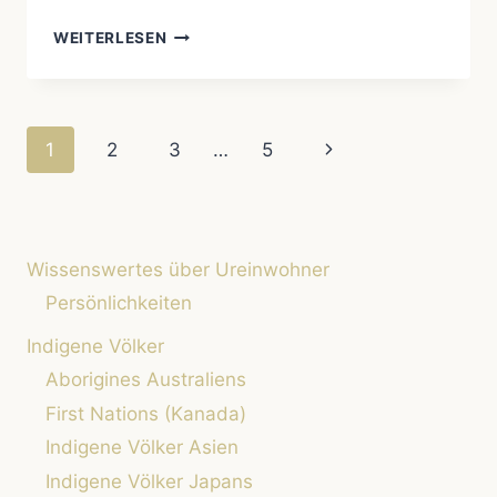
WEITERLESEN
SIBIRIENS
VERGESSENE
VÖLKER:
WIE
Seitennavigation
Nächste
1
2
3
…
5
DER
KLIMAWANDEL
Seite
DEN
NENZEN
UND
ANDEREN
Wissenswertes über Ureinwohner
SCHADET
Persönlichkeiten
Indigene Völker
Aborigines Australiens
First Nations (Kanada)
Indigene Völker Asien
Indigene Völker Japans