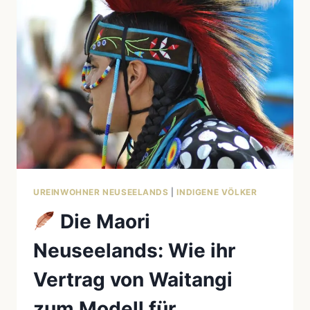
INDIGENOUS
WOMEN
(MMIW)-
KRISE:
EINE
NATIONALE
SCHANDE
NORDAMERIKAS
UREINWOHNER NEUSEELANDS
|
INDIGENE VÖLKER
Die Maori
Neuseelands: Wie ihr
Vertrag von Waitangi
zum Modell für