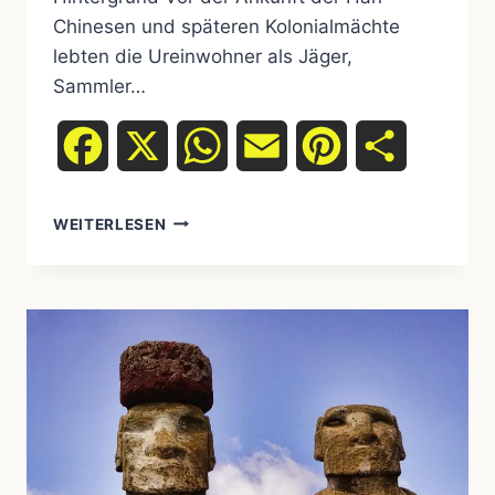
Chinesen und späteren Kolonialmächte
lebten die Ureinwohner als Jäger,
Sammler…
Facebook
X
WhatsApp
Email
Pinterest
Teilen
WEITERLESEN
DIE
UREINWOHNER
TAIWANS:
DIE
VIELFÄLTIGEN
AUSTRONESISCHEN
WURZELN
DER
INSEL