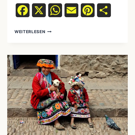
Facebook
X
WhatsApp
Email
Pinterest
Teilen
WEITERLESEN
INDIGENE
SPRACHEN
STERBEN:
WARUM
WIR
JEDEN
SPRACHVERLUST
BETRAUERN
SOLLTEN