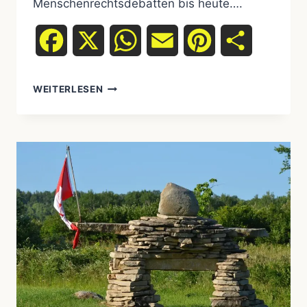
Menschenrechtsdebatten bis heute….
Facebook
X
WhatsApp
Email
Pinterest
Teilen
WEITERLESEN
DER
WEG
DER
TRÄNEN:
EINE
GRAFISCHE
REISE
DURCH
DIE
GEWALTSAME
UMSIEDLUNG
DER
CHEROKEE