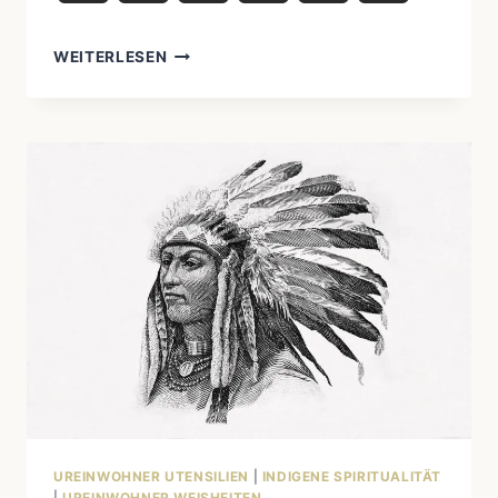
INDIGENE
WEITERLESEN
MUSIK:
TROMMELN,
GESANG
UND
KULTURELLE
BOTSCHAFTEN
UREINWOHNER UTENSILIEN
|
INDIGENE SPIRITUALITÄT
|
UREINWOHNER WEISHEITEN