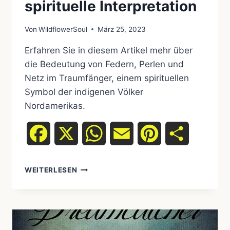
spirituelle Interpretation
Von
WildflowerSoul
März 25, 2023
Erfahren Sie in diesem Artikel mehr über
die Bedeutung von Federn, Perlen und
Netz im Traumfänger, einem spirituellen
Symbol der indigenen Völker
Nordamerikas.
Facebook
X
WhatsApp
Email
Pinterest
Teilen
DIE
WEITERLESEN
SYMBOLIK
VON
FEDERN,
PERLEN
UND