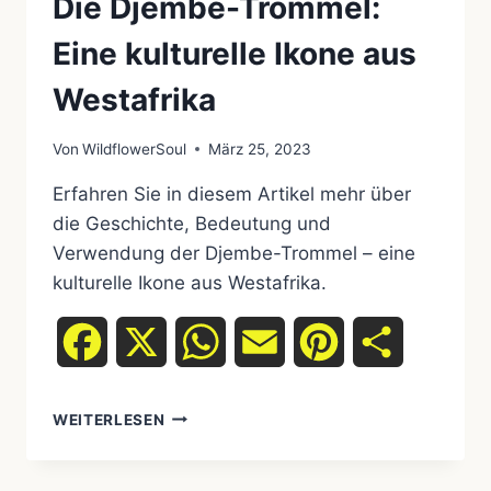
Die Djembe-Trommel:
Eine kulturelle Ikone aus
Westafrika
Von
WildflowerSoul
März 25, 2023
Erfahren Sie in diesem Artikel mehr über
die Geschichte, Bedeutung und
Verwendung der Djembe-Trommel – eine
kulturelle Ikone aus Westafrika.
Facebook
X
WhatsApp
Email
Pinterest
Teilen
DIE
WEITERLESEN
DJEMBE-
TROMMEL:
EINE