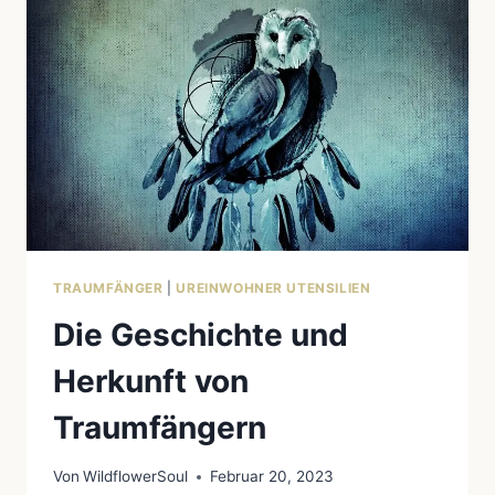
NETZ
IM
TRAUMFÄNGER:
EINE
SPIRITUELLE
INTERPRETATION
TRAUMFÄNGER
|
UREINWOHNER UTENSILIEN
Die Geschichte und
Herkunft von
Traumfängern
Von
WildflowerSoul
Februar 20, 2023