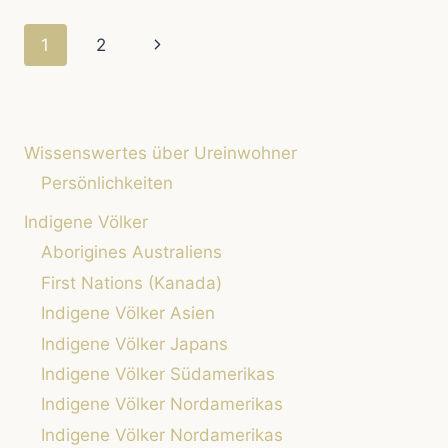
HERKUNFT
VON
Seitennavigation
Nächste
1
2
TRAUMFÄNGERN
Seite
Wissenswertes über Ureinwohner
Persönlichkeiten
Indigene Völker
Aborigines Australiens
First Nations (Kanada)
Indigene Völker Asien
Indigene Völker Japans
Indigene Völker Südamerikas
Indigene Völker Nordamerikas
Indigene Völker Nordamerikas