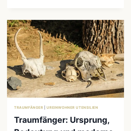
SYMBOLE
&
IHRE
BEDEUTUNG
–
TOTEM,
FEDERSCHMUCK,
TRAUMFÄNGER
ERKLÄRT
TRAUMFÄNGER
|
UREINWOHNER UTENSILIEN
Traumfänger: Ursprung,