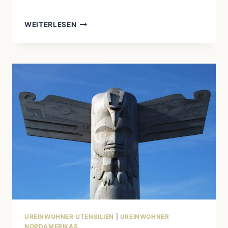
DIE
WEITERLESEN
BEDEUTUNG
VON
FEDERN
IN
DER
SPIRITUELLEN
WELT
DER
UREINWOHNER,
SCHAMANEN,
ENERGETIKER
UND
ESOTERIKER
UREINWOHNER UTENSILIEN
|
UREINWOHNER
NORDAMERIKAS