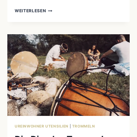
DIE
WEITERLESEN
BEDEUTUNG
DES
DONNERVOGELS
IN
DER
KULTUR
DER
UREINWOHNER
NORDAMERIKAS
UREINWOHNER UTENSILIEN
|
TROMMELN