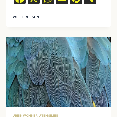
DIE
WEITERLESEN
GEHEIMEN
SYMBOLE
DER
UREINWOHNER:
VERBORGENE
BOTSCHAFTEN
IN
KUNST
UND
ALLTAG
UREINWOHNER UTENSILIEN