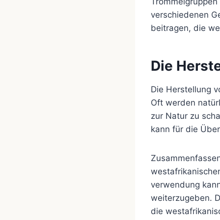
Trommelgruppen un
verschiedenen G
beitragen, die w
Die Herst
Die Herstellung v
Oft werden natür
zur Natur zu scha
kann für die Über
Zusammenfassend 
westafrikanischen
verwendung kann 
weiterzugeben. D
die westafrikani