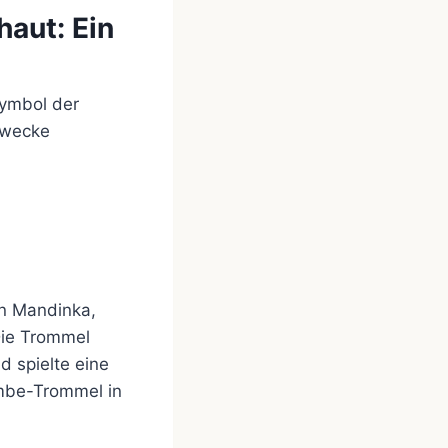
aut: Ein
Symbol der
 Zwecke
en Mandinka,
Die Trommel
d spielte eine
embe-Trommel in