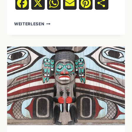
Facebook
X
WhatsApp
Email
Pinterest
Teilen
WEITERLESEN
RITUALE
DES
ÜBERGANGS:
WIE
INDIGENE
VÖLKER
GEBURT,
ERWACHSENWERDEN
UND
TOD
ZELEBRIEREN