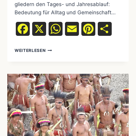
gliedern den Tages- und Jahresablauf:
Bedeutung für Alltag und Gemeinschaft…
Facebook
X
WhatsApp
Email
Pinterest
Teilen
WEITERLESEN
WIE
INDIGENE
RITUALE
DEN
ALLTAG
STRUKTURIEREN