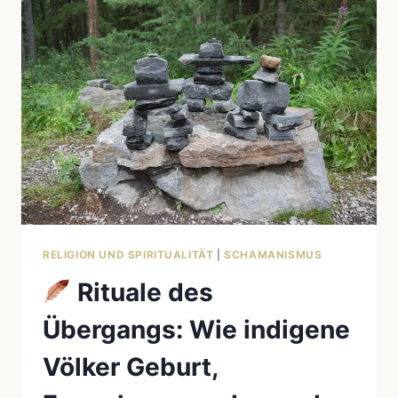
UND
IHRE
GEHEIMEN
BOTSCHAFTEN
–
WAS
INDIGENE
VÖLKER
WIRKLICH
LEHRTEN
RELIGION UND SPIRITUALITÄT
|
SCHAMANISMUS
Rituale des
Übergangs: Wie indigene
Völker Geburt,