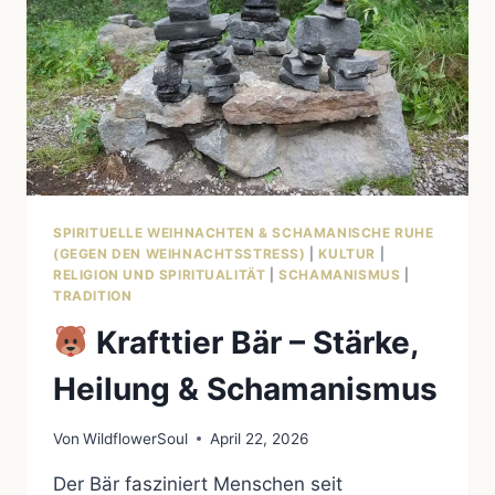
SPIRITUELLE WEIHNACHTEN & SCHAMANISCHE RUHE
(GEGEN DEN WEIHNACHTSSTRESS)
|
KULTUR
|
RELIGION UND SPIRITUALITÄT
|
SCHAMANISMUS
|
TRADITION
Krafttier Bär – Stärke,
Heilung & Schamanismus
Von
WildflowerSoul
April 22, 2026
Der Bär fasziniert Menschen seit