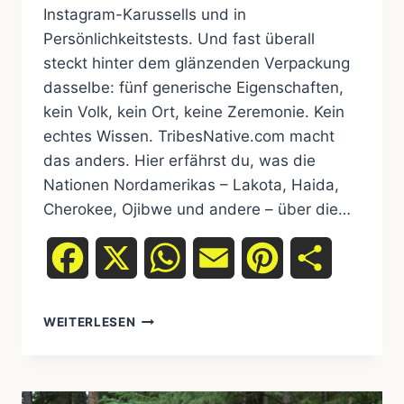
Instagram-Karussells und in
Persönlichkeitstests. Und fast überall
steckt hinter dem glänzenden Verpackung
dasselbe: fünf generische Eigenschaften,
kein Volk, kein Ort, keine Zeremonie. Kein
echtes Wissen. TribesNative.com macht
das anders. Hier erfährst du, was die
Nationen Nordamerikas – Lakota, Haida,
Cherokee, Ojibwe und andere – über die…
Facebook
X
WhatsApp
Email
Pinterest
Teilen
WEITERLESEN
TOP
10
TOTEM-
TIERE