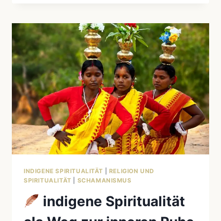
LEGENDEN
DER
UREINWOHNER:
TIERE,
GEISTER
UND
DIE
WELT
DER
AHNEN
INDIGENE SPIRITUALITÄT
|
RELIGION UND
SPIRITUALITÄT
|
SCHAMANISMUS
indigene Spiritualität