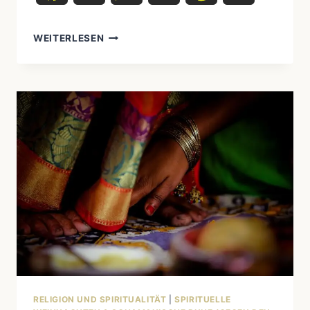
WEITERLESEN
DONNERVOGEL
(THUNDERBIRD)
–
MYTHOS,
BEDEUTUNG
&
STÄMME:
DAS
UNIVERSALSTE
WESEN
DER
INDIGENEN
WELT
RELIGION UND SPIRITUALITÄT
|
SPIRITUELLE