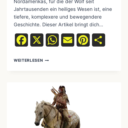
Nordamerikas, für die der Wolf seit
Jahrtausenden ein heiliges Wesen ist, eine
tiefere, komplexere und bewegendere
Geschichte. Dieser Artikel bringt dich…
Facebook
X
WhatsApp
Email
Pinterest
Teilen
WEITERLESEN
KRAFTTIER
WOLF
–
BEDEUTUNG,
BOTSCHAFT
&
ECHTER
INDIGENER
URSPRUNG