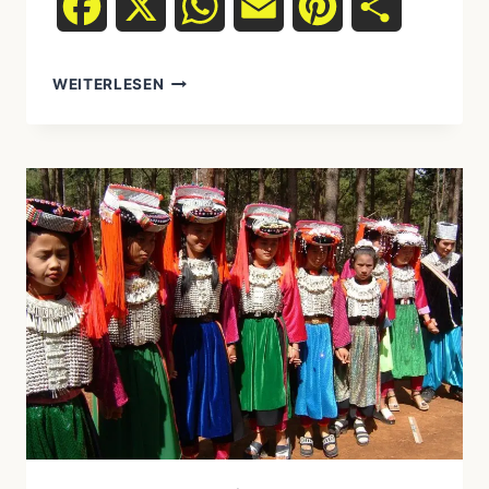
Facebook
X
WhatsApp
Email
Pinterest
Teilen
WEITERLESEN
INDIGENE
SPIRITUALITÄT
ALS
WEG
ZUR
INNEREN
RUHE
&
ACHTSAMKEIT