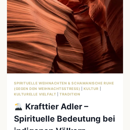
HEILUNG
&
SCHAMANISMUS
SPIRITUELLE WEIHNACHTEN & SCHAMANISCHE RUHE
(GEGEN DEN WEIHNACHTSSTRESS)
|
KULTUR
|
KULTURELLE VIELFALT
|
TRADITION
Krafttier Adler –
Spirituelle Bedeutung bei