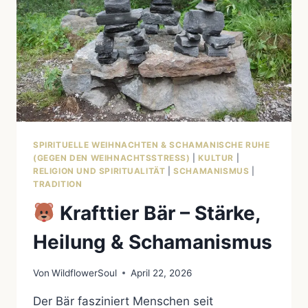
SPIRITUELLE WEIHNACHTEN & SCHAMANISCHE RUHE
(GEGEN DEN WEIHNACHTSSTRESS)
|
KULTUR
|
RELIGION UND SPIRITUALITÄT
|
SCHAMANISMUS
|
TRADITION
Krafttier Bär – Stärke,
Heilung & Schamanismus
Von
WildflowerSoul
April 22, 2026
Der Bär fasziniert Menschen seit