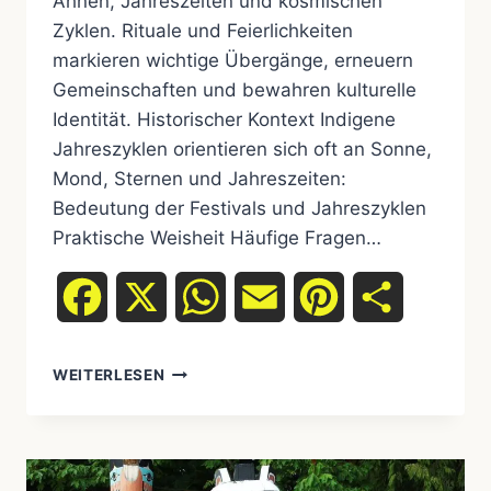
Ahnen, Jahreszeiten und kosmischen
Zyklen. Rituale und Feierlichkeiten
markieren wichtige Übergänge, erneuern
Gemeinschaften und bewahren kulturelle
Identität. Historischer Kontext Indigene
Jahreszyklen orientieren sich oft an Sonne,
Mond, Sternen und Jahreszeiten:
Bedeutung der Festivals und Jahreszyklen
Praktische Weisheit Häufige Fragen…
Facebook
X
WhatsApp
Email
Pinterest
Teilen
WEITERLESEN
FESTIVALS
&
SPIRITUELLE
JAHRESZYKLEN
IM