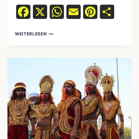
Facebook
X
WhatsApp
Email
Pinterest
Teilen
✍️
WEITERLESEN
ENTWICKLUNG
INDIGENER
SCHRIFTSPRACHEN