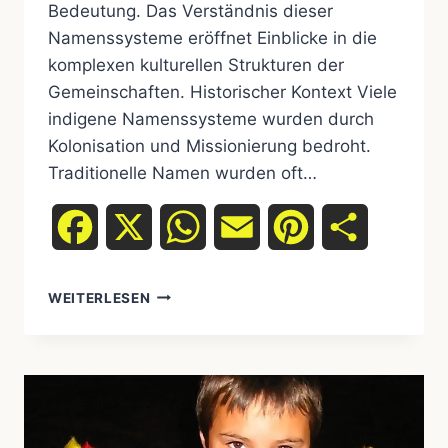
Bedeutung. Das Verständnis dieser
Namenssysteme eröffnet Einblicke in die
komplexen kulturellen Strukturen der
Gemeinschaften. Historischer Kontext Viele
indigene Namenssysteme wurden durch
Kolonisation und Missionierung bedroht.
Traditionelle Namen wurden oft…
Facebook
X
WhatsApp
Email
Pinterest
Teilen
WEITERLESEN
BEDEUTUNG
VON
NAMEN
&
NOMENKLATUR
BEI
INDIGENEN