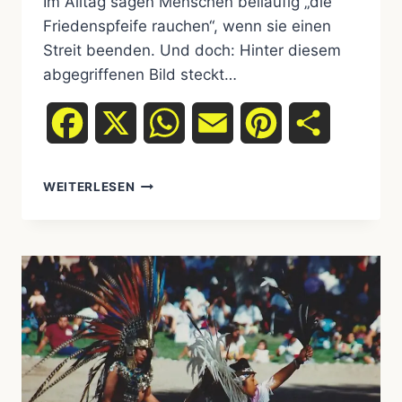
Im Alltag sagen Menschen beiläufig „die
Friedenspfeife rauchen“, wenn sie einen
Streit beenden. Und doch: Hinter diesem
abgegriffenen Bild steckt…
Facebook
X
WhatsApp
Email
Pinterest
Teilen
WEITERLESEN
FRIEDENSPFEIFE
(CALUMET)
–
ZEREMONIE,
GESCHICHTE
&
TIEFE
BEDEUTUNG:
MEHR
ALS
EIN