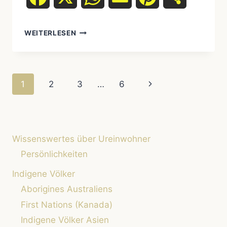
WEITERLESEN
LEITFADEN:
BESUCH
INDIGENER
COMMUNITIES
Seitennavigation
Nächste
1
2
3
…
6
RESPEKTVOLL
GESTALTEN
Seite
Wissenswertes über Ureinwohner
Persönlichkeiten
Indigene Völker
Aborigines Australiens
First Nations (Kanada)
Indigene Völker Asien