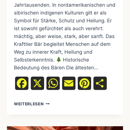
Jahrtausenden. In nordamerikanischen und
sibirischen indigenen Kulturen gilt er als
Symbol für Stärke, Schutz und Heilung. Er
ist sowohl gefürchtet als auch verehrt:
mächtig, aber weise, stark, aber sanft. Das
Krafttier Bär begleitet Menschen auf dem
Weg zu innerer Kraft, Heilung und
Selbsterkenntnis.
Historische
Bedeutung des Bären Die ältesten…
Facebook
X
WhatsApp
Email
Pinterest
Teilen
WEITERLESEN
KRAFTTIER
BÄR
–
STÄRKE,