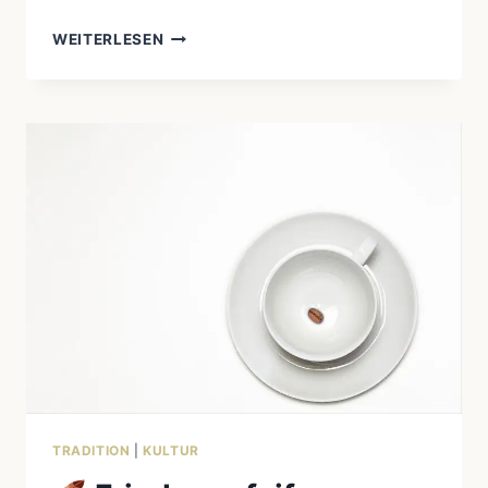
WEITERLESEN
KRAFTTIER
ADLER
–
SPIRITUELLE
BEDEUTUNG
BEI
INDIGENEN
VÖLKERN
TRADITION
|
KULTUR