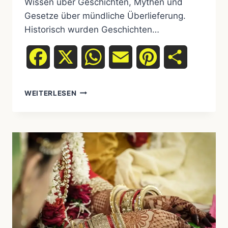
Wissen über Geschichten, Mythen und
Gesetze über mündliche Überlieferung.
Historisch wurden Geschichten…
Facebook
X
WhatsApp
Email
Pinterest
Teilen
WEITERLESEN
INDIGENE
PODCASTS
UND
AUDIO-
ERZÄHLUNGEN