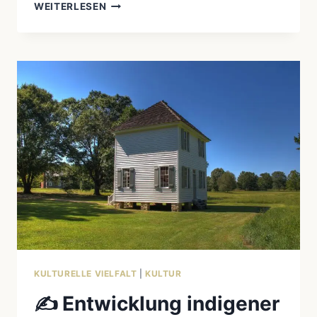
WEITERLESEN
ORAL
HISTORY:
WIE
GESCHICHTEN
IDENTITÄT
ERHALTEN
KULTURELLE VIELFALT
|
KULTUR
✍️ Entwicklung indigener