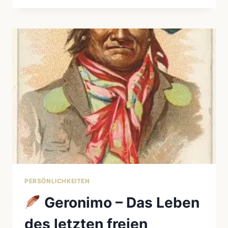
IN
DER
POPKULTUR
–
FILME,
BÜCHER
&
MUSIK:
400
JAHRE
MYTHOS,
MISSVERSTÄNDNIS
UND
WAHRHEIT
PERSÖNLICHKEITEN
Geronimo – Das Leben
des letzten freien