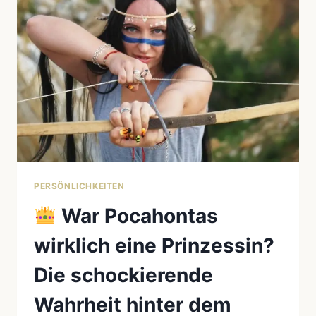
STIMMT
WIRKLICH?
DER
GROSSE F
AKTENCHECK
PERSÖNLICHKEITEN
War Pocahontas
wirklich eine Prinzessin?
Die schockierende
Wahrheit hinter dem