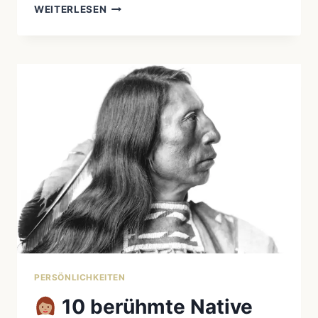
WEITERLESEN
GERONIMO
–
DAS
LEBEN
DES
LETZTEN
FREIEN
KRIEGERS
PERSÖNLICHKEITEN
10 berühmte Native