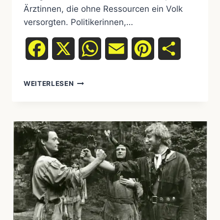
Ärztinnen, die ohne Ressourcen ein Volk
versorgten. Politikerinnen,…
Facebook
X
WhatsApp
Email
Pinterest
Teilen
WEITERLESEN
10
BERÜHMTE
NATIVE
AMERICAN
FRAUEN
–
DIE
DIE
GESCHICHTE
VERÄNDERT
HABEN