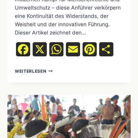
Umweltschutz – diese Anführer verkörpern
eine Kontinuität des Widerstands, der
Weisheit und der innovativen Führung.
Dieser Artikel zeichnet den…
Facebook
X
WhatsApp
Email
Pinterest
Teilen
VON
WEITERLESEN
SITTING
BULL
BIS
MODERNEN
AKTIVISTEN:
DIE
IKONISCHEN
FÜHRUNGSPERSÖNLICHKEITEN
INDIGENER
VÖLKER