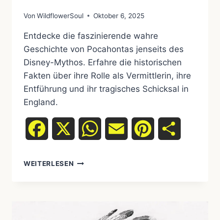
Von
WildflowerSoul
Oktober 6, 2025
Entdecke die faszinierende wahre
Geschichte von Pocahontas jenseits des
Disney-Mythos. Erfahre die historischen
Fakten über ihre Rolle als Vermittlerin, ihre
Entführung und ihr tragisches Schicksal in
England.
Facebook
X
WhatsApp
Email
Pinterest
Teilen
MYTHOS
WEITERLESEN
VS.
REALITÄT:
DIE
WAHRE
GESCHICHTE