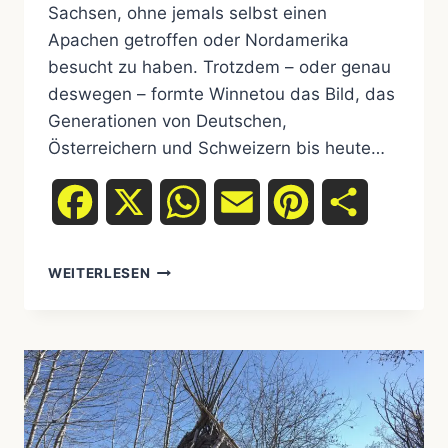
Sachsen, ohne jemals selbst einen
Apachen getroffen oder Nordamerika
besucht zu haben. Trotzdem – oder genau
deswegen – formte Winnetou das Bild, das
Generationen von Deutschen,
Österreichern und Schweizern bis heute…
Facebook
X
WhatsApp
Email
Pinterest
Teilen
WEITERLESEN
WINNETOU
–
WAS
KARL
MAY
RICHTIG
UND
WAS