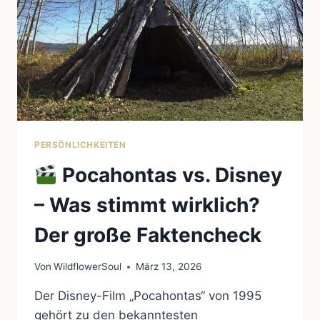
ER
KOMPLETT
FALSCH
DARGESTELLT
HAT
PERSÖNLICHKEITEN
Pocahontas vs. Disney
– Was stimmt wirklich?
Der große Faktencheck
Von
WildflowerSoul
März 13, 2026
Der Disney-Film „Pocahontas“ von 1995
gehört zu den bekanntesten