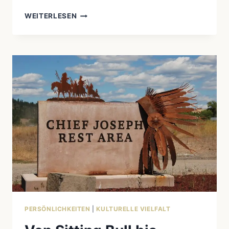
WEITERLESEN
WAR
POCAHONTAS
WIRKLICH
EINE
PRINZESSIN?
DIE
SCHOCKIERENDE
WAHRHEIT
HINTER
DEM
DISNEY-
MYTHOS
PERSÖNLICHKEITEN
|
KULTURELLE VIELFALT