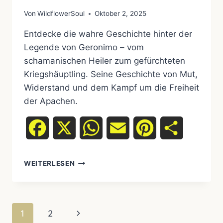
Von
WildflowerSoul
Oktober 2, 2025
Entdecke die wahre Geschichte hinter der
Legende von Geronimo – vom
schamanischen Heiler zum gefürchteten
Kriegshäuptling. Seine Geschichte von Mut,
Widerstand und dem Kampf um die Freiheit
der Apachen.
Facebook
X
WhatsApp
Email
Pinterest
Teilen
DIE
WEITERLESEN
LEGENDE
VON
GERONIMO:
UNBEUGSAMER
Seitennavigation
Nächste
1
2
WIDERSTAND