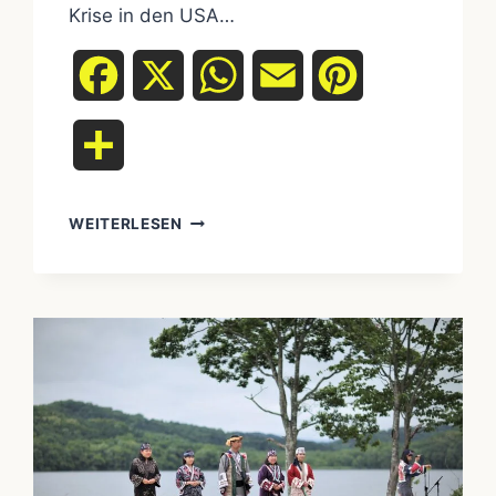
Krise in den USA…
Facebook
X
WhatsApp
Email
Pinterest
Teilen
WEITERLESEN
DIE
MISSING
AND
MURDERED
INDIGENOUS
WOMEN
(MMIW)-
KRISE:
EINE
NATIONALE
SCHANDE