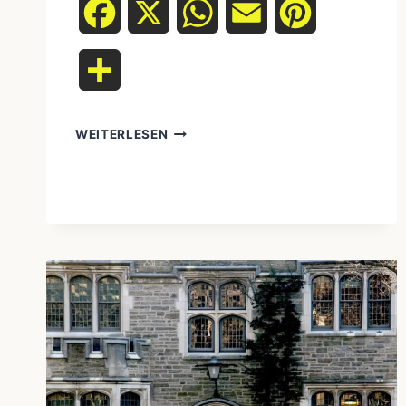
Facebook
X
WhatsApp
Email
Pinterest
Teilen
WEITERLESEN
DER
WEG
DER
TRÄNEN:
EINE
GRAFISCHE
REISE
DURCH
DIE
GEWALTSAME
UMSIEDLUNG
DER
CHEROKEE