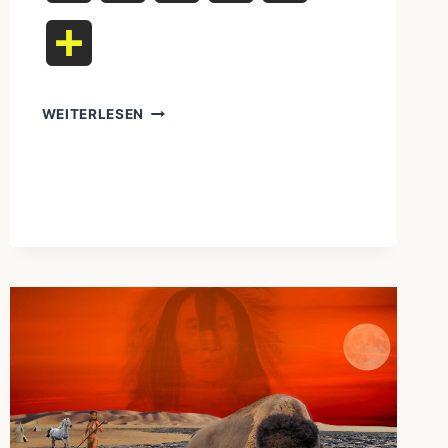
Teilen
WEITERLESEN
BEYOND
POCAHONTAS:
DIE
FASZINIERENDE
WAHRHEIT
ÜBER
INDIGENE
VÖLKER
NORDAMERIKAS