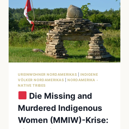
UREINWOHNER NORDAMERIKAS
|
INDIGENE
VÖLKER NORDAMERIKAS
|
NORDAMERIKA -
NATIVE TRIBES
Die Missing and
Murdered Indigenous
Women (MMIW)-Krise: