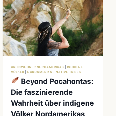
UREINWOHNER NORDAMERIKAS
|
INDIGENE
VÖLKER
|
NORDAMERIKA - NATIVE TRIBES
Beyond Pocahontas:
Die faszinierende
Wahrheit über indigene
Völker Nordamerikas