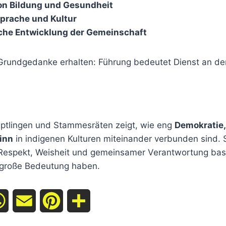
on Bildung und Gesundheit
Sprache und Kultur
iche Entwicklung der Gemeinschaft
 Grundgedanke erhalten: Führung bedeutet Dienst an de
uptlingen und Stammesräten zeigt, wie eng
Demokratie, 
inn
in indigenen Kulturen miteinander verbunden sind. S
Respekt, Weisheit und gemeinsamer Verantwortung basi
 große Bedeutung haben.
W
E
P
T
h
m
i
e