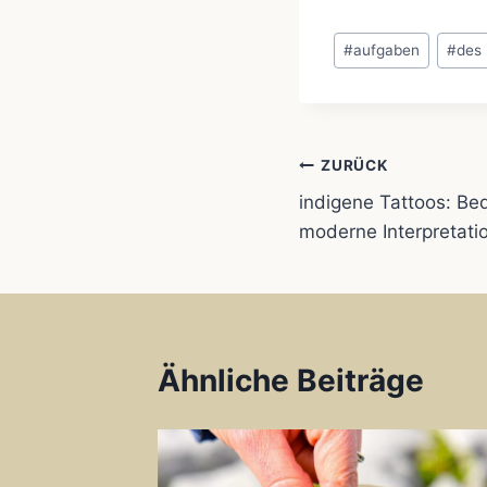
Schlagworte:
c
#
aufgaben
#
des
e
b
Beitragsnavi
ZURÜCK
o
indigene Tattoos: B
moderne Interpretati
o
k
Ähnliche Beiträge