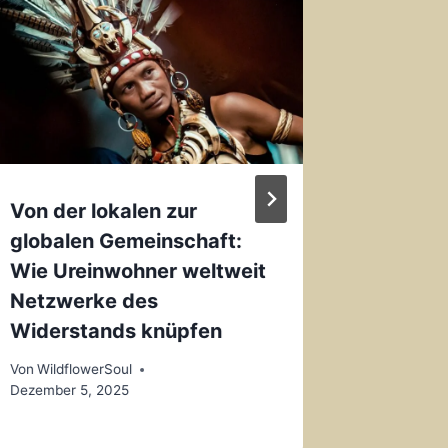
Von der lokalen zur
Selb
globalen Gemeinschaft:
unterwe
Wie Ureinwohner weltweit
Techni
Netzwerke des
Leben
Widerstands knüpfen
Von
Wildfl
Von
WildflowerSoul
Dezember 5, 2025