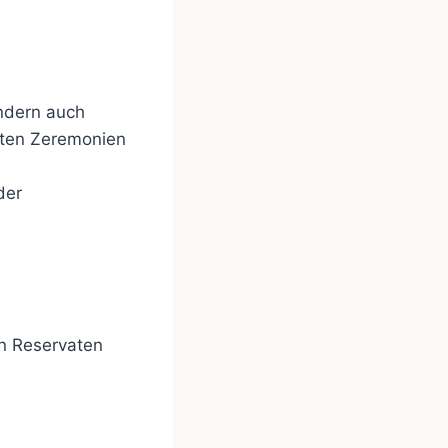
ondern auch
rten Zeremonien
der
n Reservaten