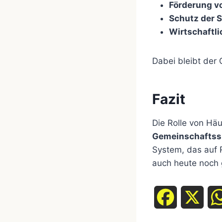
Förderung v
Schutz der 
Wirtschaftl
Dabei bleibt der
Fazit
Die Rolle von Hä
Gemeinschaftss
System, das auf 
auch heute noch
F
X
a