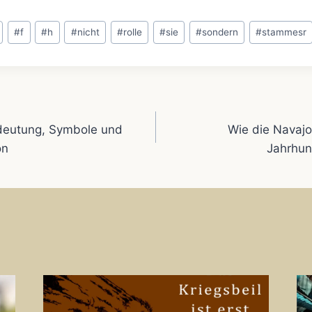
a
a
n
i
#
f
#
h
#
nicht
#
rolle
#
sie
#
sondern
#
stammesr
t
i
t
l
s
l
e
e
gation
A
r
n
edeutung, Symbole und
Wie die Navajo
on
Jahrhun
p
e
p
s
t