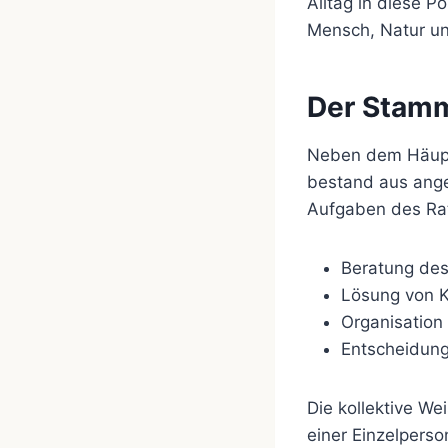
Alltag in diese P
Mensch, Natur und
Der Stamm
Neben dem Häuptl
bestand aus ange
Aufgaben des Ra
Beratung des
Lösung von K
Organisation
Entscheidung
Die kollektive We
einer Einzelpers