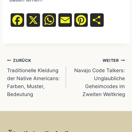
F
X
W
E
P
T
a
h
m
i
e
c
a
a
n
i
Beitragsnavigation
e
t
i
t
l
ZURÜCK
WEITER
Traditionelle Kleidung
Navajo Code Talkers:
b
s
l
e
e
der Native Americans:
Unglaubliche
Farben, Muster,
Geheimcodes im
o
A
r
n
Bedeutung
Zweiten Weltkrieg
o
p
e
k
p
s
t