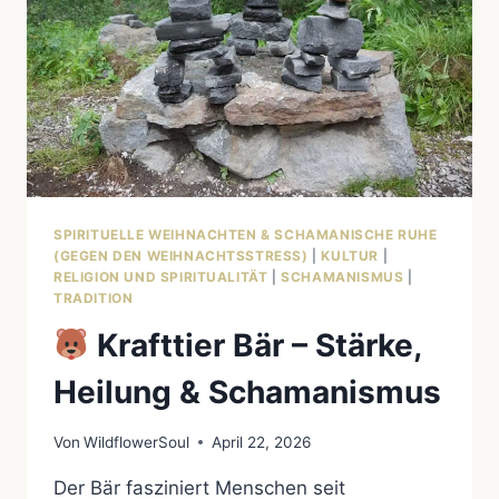
SPIRITUELLE WEIHNACHTEN & SCHAMANISCHE RUHE
(GEGEN DEN WEIHNACHTSSTRESS)
|
KULTUR
|
RELIGION UND SPIRITUALITÄT
|
SCHAMANISMUS
|
TRADITION
Krafttier Bär – Stärke,
Heilung & Schamanismus
Von
WildflowerSoul
April 22, 2026
Der Bär fasziniert Menschen seit