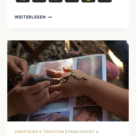
WEITERLESEN
NOMADENTUM
DAMALS
UND
HEUTE:
EIN
VERGLEICH
ABENTEUER & TRADITION
|
FAMILIENZEIT &