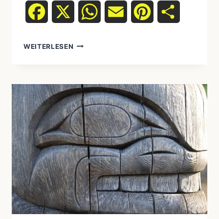
Facebook
X
WhatsApp
Email
Pinterest
Teilen
WEITERLESEN
RITUALE
ALS
STRUKTUR
IN
EINEM
FREIEN
LEBEN