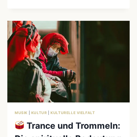
RITUALE
DES
ÜBERGANGS:
WIE
INDIGENE
VÖLKER
GEBURT,
ERWACHSENWERDEN
UND
TOD
ZELEBRIEREN
MUSIK
|
KULTUR
|
KULTURELLE VIELFALT
Trance und Trommeln: