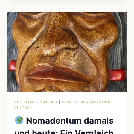
MAN
ALS
NICHT-
INDIGENER
ALLTAGSKULTURELL
RESPEKTVOLL
HANDELT
KULTURELLE VIELFALT
|
ABENTEUER & TRADITION
|
KULTUR
Nomadentum damals
und heute: Ein Vergleich