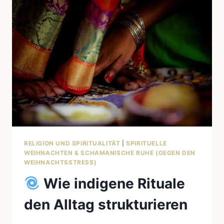
HEILUNG
&
SCHAMANISMUS
RELIGION UND SPIRITUALITÄT
|
SPIRITUELLE
WEIHNACHTEN & SCHAMANISCHE RUHE (GEGEN DEN
WEIHNACHTSSTRESS)
Wie indigene Rituale
den Alltag strukturieren