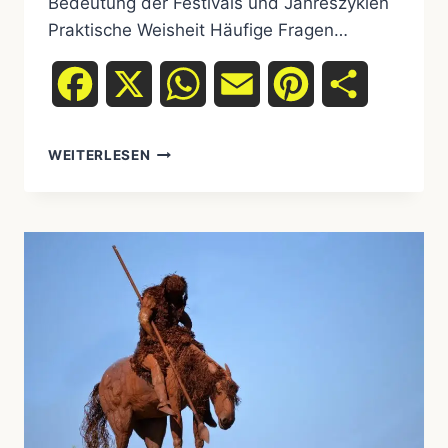
Bedeutung der Festivals und Jahreszyklen
Praktische Weisheit Häufige Fragen…
Facebook
X
WhatsApp
Email
Pinterest
Teilen
WEITERLESEN
FESTIVALS
&
SPIRITUELLE
JAHRESZYKLEN
IM
JAHRESLAUF