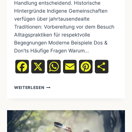
Handlung entscheidend. Historische
Hintergründe Indigene Gemeinschaften
verfügen über jahrtausendealte
Traditionen: Vorbereitung vor dem Besuch
Alltagspraktiken für respektvolle
Begegnungen Moderne Beispiele Dos &
Don’ts Häufige Fragen Warum…
Facebook
X
WhatsApp
Email
Pinterest
Teilen
WEITERLESEN
LEITFADEN:
BESUCH
INDIGENER
COMMUNITIES
RESPEKTVOLL
GESTALTEN