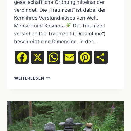
gesellschaftliche Ordnung miteinander
verbindet. Die „Traumzeit“ ist dabei der
Kern ihres Verständnisses von Welt,
Mensch und Kosmos.
Die Traumzeit
verstehen Die Traumzeit („Dreamtime“)
beschreibt eine Dimension, in der…
Facebook
X
WhatsApp
Email
Pinterest
Teilen
WEITERLESEN
VON
DER
TRAUMZEIT
ZUR
MODERNE:
DIE
KOMPLEXE
MYTHOLOGIE