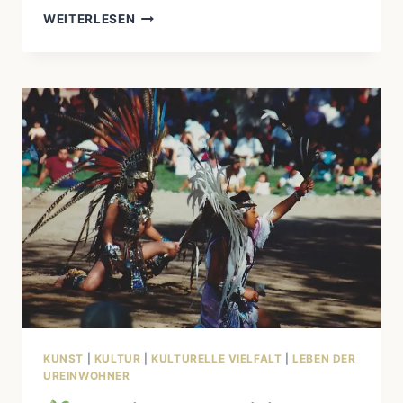
WEITERLESEN
WIE
INDIGENE
RITUALE
DEN
ALLTAG
STRUKTURIEREN
KUNST
|
KULTUR
|
KULTURELLE VIELFALT
|
LEBEN DER
UREINWOHNER