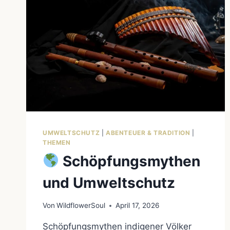
UMWELTSCHUTZ
|
ABENTEUER & TRADITION
|
THEMEN
Schöpfungsmythen
und Umweltschutz
Von
WildflowerSoul
April 17, 2026
Schöpfungsmythen indigener Völker