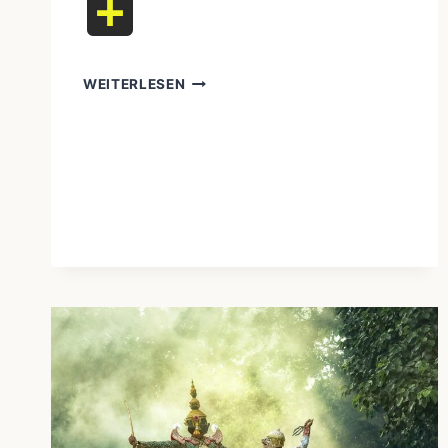
Teilen
WEITERLESEN
SCHÖPFUNGSMYTHEN
UND
UMWELTSCHUTZ