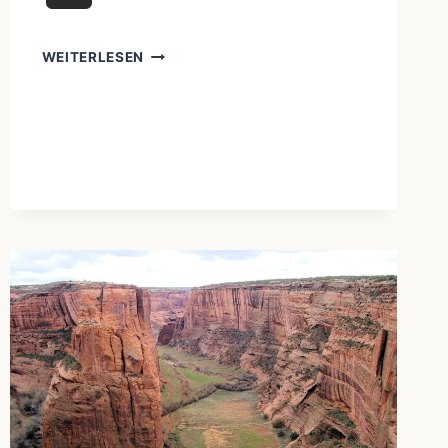
WEITERLESEN
NACHHALTIG
LEBEN
LERNEN:
5
PRINZIPIEN
VON
UREINWOHNERN
FÜR
EIN
LEBEN
IM
EINKLANG
MIT
DER
NATUR