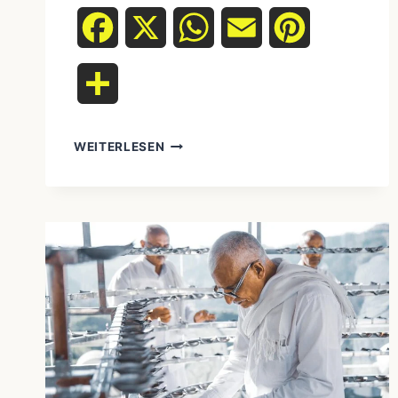
Facebook
X
WhatsApp
Email
Pinterest
Teilen
WEITERLESEN
MOBILITÄT
UND
GEMEINSCHAFTSGEFÜHL:
DIGITALES
NOMADENTUM
VS.
INDIGENE
LEBENSWEISEN