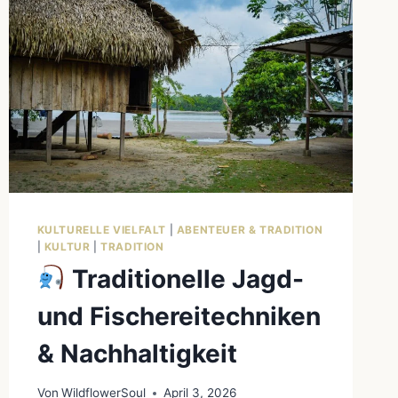
KULTURELLE VIELFALT
|
ABENTEUER & TRADITION
|
KULTUR
|
TRADITION
Traditionelle Jagd-
und Fischereitechniken
& Nachhaltigkeit
Von
WildflowerSoul
April 3, 2026