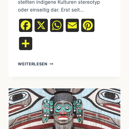
stellten indigene Kulturen stereotyp
oder einseitig dar. Erst seit…
Facebook
X
WhatsApp
Email
Pinterest
Teilen
WEITERLESEN
RESSOURCENLISTE:
SERIÖSE
LEHRMATERIALIEN
ÜBER
INDIGENE
KULTUREN