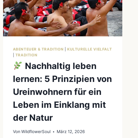
ABENTEUER & TRADITION
|
KULTURELLE VIELFALT
|
TRADITION
Nachhaltig leben
lernen: 5 Prinzipien von
Ureinwohnern für ein
Leben im Einklang mit
der Natur
Von
WildflowerSoul
März 12, 2026