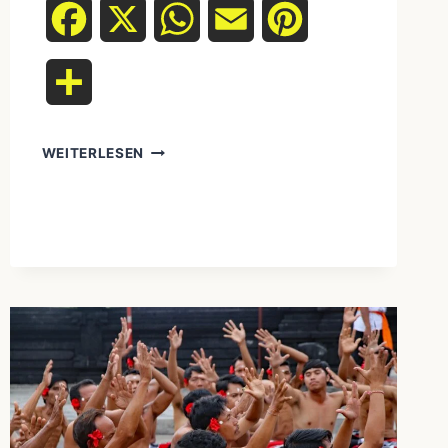
Facebook
X
WhatsApp
Email
Pinterest
Teilen
WEITERLESEN
TRADITIONELLE
JAGD-
UND
FISCHEREITECHNIKEN
&
NACHHALTIGKEIT