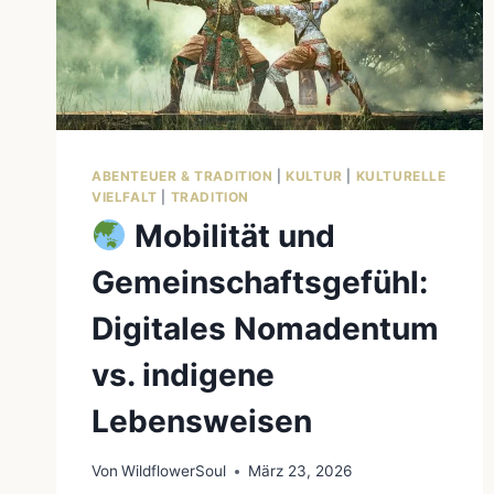
ABENTEUER & TRADITION
|
KULTUR
|
KULTURELLE
VIELFALT
|
TRADITION
Mobilität und
Gemeinschaftsgefühl:
Digitales Nomadentum
vs. indigene
Lebensweisen
Von
WildflowerSoul
März 23, 2026