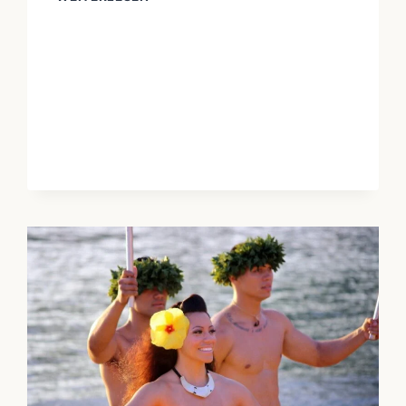
WARUM
TEILEN
WICHTIGER
WAR
ALS
TAUSCHEN:
LEKTIONEN
AUS
INDIGENEN
KULTUREN