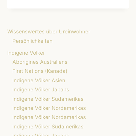
DIE
SAN
SÜDAFRIKAS:
ÜBERLEBEN
ZWISCHEN
Wissenswertes über Ureinwohner
TOURISMUS,
LANDVERLUST
Persönlichkeiten
UND
Indigene Völker
ALTER
JÄGERKULTUR
Aborigines Australiens
First Nations (Kanada)
Indigene Völker Asien
Indigene Völker Japans
Indigene Völker Südamerikas
Indigene Völker Nordamerikas
Indigene Völker Nordamerikas
Indigene Völker Südamerikas
Indigene Völker Japans