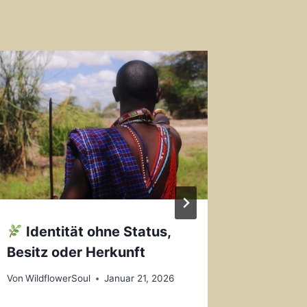
Identität ohne Status,
Die Be
Besitz oder Herkunft
Sonnent
Plains
Von
WildflowerSoul
Januar 21, 2026
Von
Wildfl