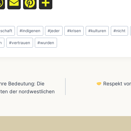
W
E
P
T
h
m
i
e
a
a
n
i
schaft
#
indigenen
#
jeder
#
krisen
#
kulturen
#
nicht
t
i
t
l
en
#
vertrauen
#
wurden
s
l
e
e
A
r
n
gation
p
e
hre Bedeutung: Die
Respekt vor 
ten der nordwestlichen
p
s
t