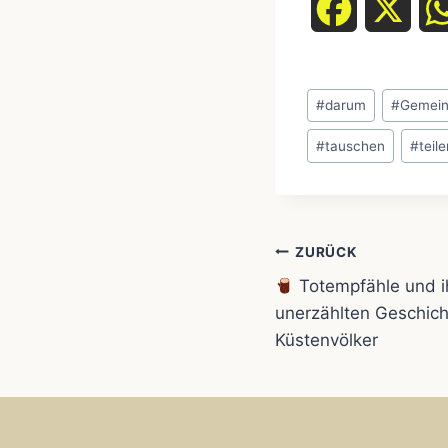
F
X
a
Schlagworte:
c
#
darum
#
Gemein
e
#
tauschen
#
teil
b
o
Beitragsnavi
ZURÜCK
o
Totempfähle und i
unerzählten Geschich
k
Küstenvölker