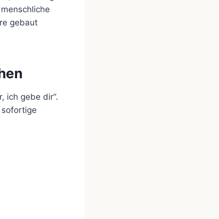
s menschliche
ere gebaut
chen
 ich gebe dir“.
 sofortige