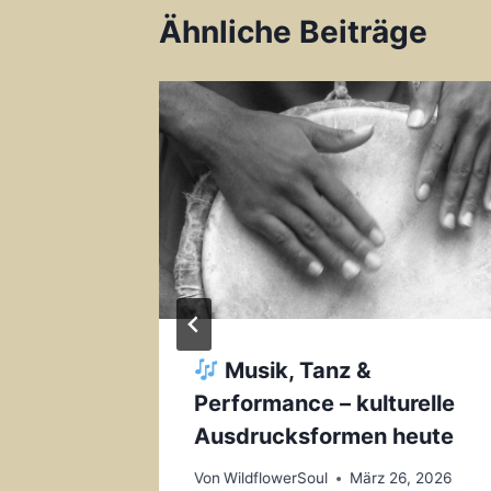
Ähnliche Beiträge
Musik, Tanz &
genem
Performance – kulturelle
nen
Ausdrucksformen heute
 11, 2026
Von
WildflowerSoul
März 26, 2026