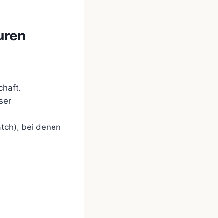
uren
chaft.
ser
atch), bei denen