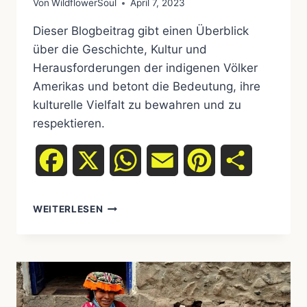
Von
WildflowerSoul
April 7, 2023
Dieser Blogbeitrag gibt einen Überblick
über die Geschichte, Kultur und
Herausforderungen der indigenen Völker
Amerikas und betont die Bedeutung, ihre
kulturelle Vielfalt zu bewahren und zu
respektieren.
Facebook
X
WhatsApp
Email
Pinterest
Teilen
DIE
WEITERLESEN
GESCHICHTE
DER
INDIGENEN
VÖLKER
AMERIKAS:
EINE
EINFÜHRUNG