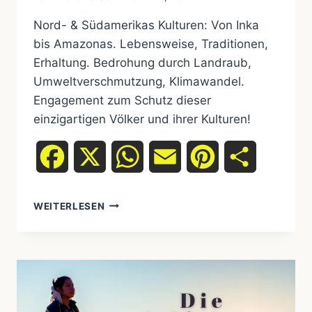
Nord- & Südamerikas Kulturen: Von Inka
bis Amazonas. Lebensweise, Traditionen,
Erhaltung. Bedrohung durch Landraub,
Umweltverschmutzung, Klimawandel.
Engagement zum Schutz dieser
einzigartigen Völker und ihrer Kulturen!
Facebook
X
WhatsApp
Email
Pinterest
Teilen
VERSCHIEDENE
WEITERLESEN
STÄMME
UND
KULTUREN:
EINE
REISE
DURCH
DIE