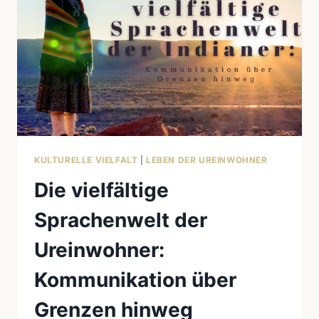
VIELFALT
NORD-
UND
SÜDAMERIKAS
KULTURELLE VIELFALT
|
LEBEN DER UREINWOHNER
Die vielfältige
Sprachenwelt der
Ureinwohner:
Kommunikation über
Grenzen hinweg