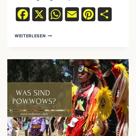
Facebook
X
WhatsApp
Email
Pinterest
Teilen
DIE
WEITERLESEN
VIELFÄLTIGE
SPRACHENWELT
DER
UREINWOHNER:
KOMMUNIKATION
ÜBER
GRENZEN
HINWEG