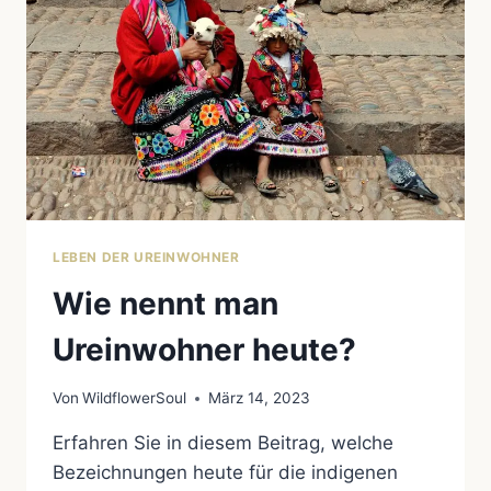
IN
IHRE
KULTUREN,
TRADITIONEN
UND
HERAUSFORDERUNGEN
LEBEN DER UREINWOHNER
Wie nennt man
Ureinwohner heute?
Von
WildflowerSoul
März 14, 2023
Erfahren Sie in diesem Beitrag, welche
Bezeichnungen heute für die indigenen