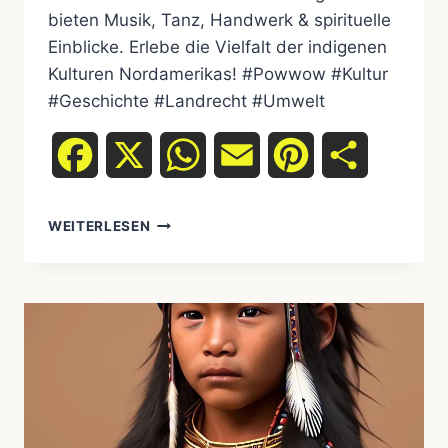
bieten Musik, Tanz, Handwerk & spirituelle
Einblicke. Erlebe die Vielfalt der indigenen
Kulturen Nordamerikas! #Powwow #Kultur
#Geschichte #Landrecht #Umwelt
Facebook
X
WhatsApp
Email
Pinterest
Teilen
POWWOWS
WEITERLESEN
UND
ANDERE
KULTURELLE
VERANSTALTUNGEN:
EINTAUCHEN
IN
DIE
WELT
DER
INDIGENEN