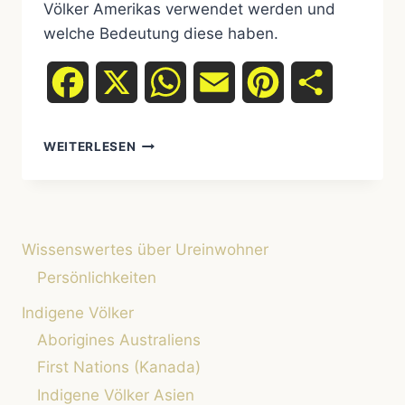
Völker Amerikas verwendet werden und
welche Bedeutung diese haben.
Facebook
X
WhatsApp
Email
Pinterest
Teilen
WIE
WEITERLESEN
NENNT
MAN
UREINWOHNER
HEUTE?
Wissenswertes über Ureinwohner
Persönlichkeiten
Indigene Völker
Aborigines Australiens
First Nations (Kanada)
Indigene Völker Asien