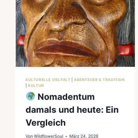
KULTURELLE VIELFALT
|
ABENTEUER & TRADITION
|
KULTUR
Nomadentum
damals und heute: Ein
Vergleich
Von
WildflowerSoul
März 24, 2026