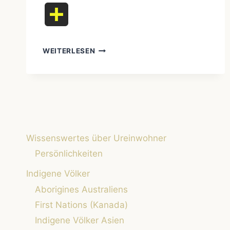
Teilen
WEITERLESEN
NOMADENTUM
DAMALS
UND
HEUTE:
EIN
VERGLEICH
Wissenswertes über Ureinwohner
Persönlichkeiten
Indigene Völker
Aborigines Australiens
First Nations (Kanada)
Indigene Völker Asien