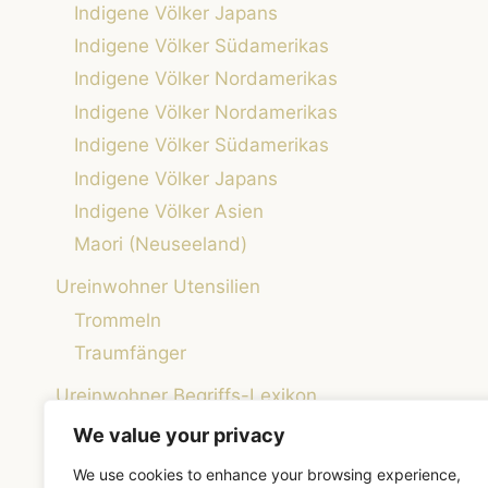
Indigene Völker Japans
Indigene Völker Südamerikas
Indigene Völker Nordamerikas
Indigene Völker Nordamerikas
Indigene Völker Südamerikas
Indigene Völker Japans
Indigene Völker Asien
Maori (Neuseeland)
Ureinwohner Utensilien
Trommeln
Traumfänger
Ureinwohner Begriffs-Lexikon
Weisheiten der Ureinwohner
We value your privacy
Native Roots – Die Welt der indigenen Kulturen
We use cookies to enhance your browsing experience,