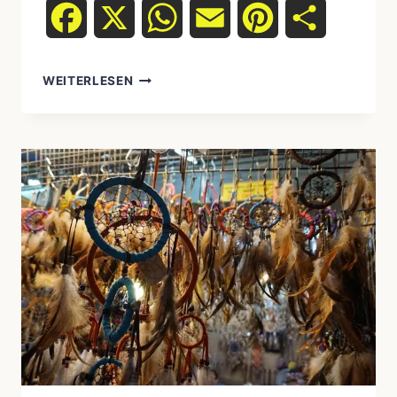
Facebook
X
WhatsApp
Email
Pinterest
Teilen
WEITERLESEN
WIE
MAN
ALS
NICHT-
INDIGENER
ALLTAGSKULTURELL
RESPEKTVOLL
HANDELT