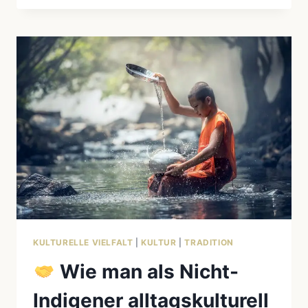
BESUCH
INDIGENER
COMMUNITIES
RESPEKTVOLL
GESTALTEN
KULTURELLE VIELFALT
|
KULTUR
|
TRADITION
Wie man als Nicht-
Indigener alltagskulturell