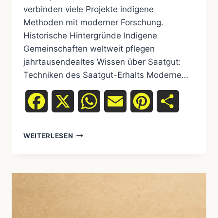
verbinden viele Projekte indigene
Methoden mit moderner Forschung.
Historische Hintergründe Indigene
Gemeinschaften weltweit pflegen
jahrtausendealtes Wissen über Saatgut:
Techniken des Saatgut-Erhalts Moderne…
Facebook
X
WhatsApp
Email
Pinterest
Teilen
WEITERLESEN
SAMENBANKEN,
SAATGUT-
ERHALT
&
INDIGENE
LANDWIRTSCHAFT