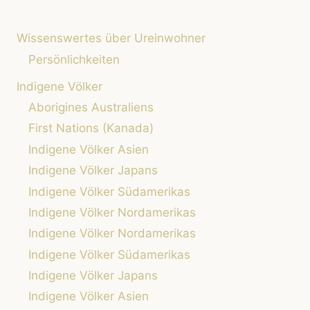
VERANSTALTUNGEN:
EINTAUCHEN
Wissenswertes über Ureinwohner
IN
DIE
Persönlichkeiten
WELT
Indigene Völker
DER
INDIGENEN
Aborigines Australiens
VÖLKER
First Nations (Kanada)
Indigene Völker Asien
Indigene Völker Japans
Indigene Völker Südamerikas
Indigene Völker Nordamerikas
Indigene Völker Nordamerikas
Indigene Völker Südamerikas
Indigene Völker Japans
Indigene Völker Asien