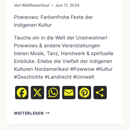
Von
WildflowerSoul
Juni 17, 2024
Powwows: Farbenfrohe Feste der
indigenen Kultur
Tauche ein in die Welt der Ureinwohner!
Powwows & andere Veranstaltungen
bieten Musik, Tanz, Handwerk & spirituelle
Einblicke. Erlebe die Vielfalt der indigenen
Kulturen Nordamerikas! #Powwow #Kultur
#Geschichte #Landrecht #Umwelt
Facebook
X
WhatsApp
Email
Pinterest
Teilen
POWWOWS
WEITERLESEN
UND
ANDERE
KULTURELLE