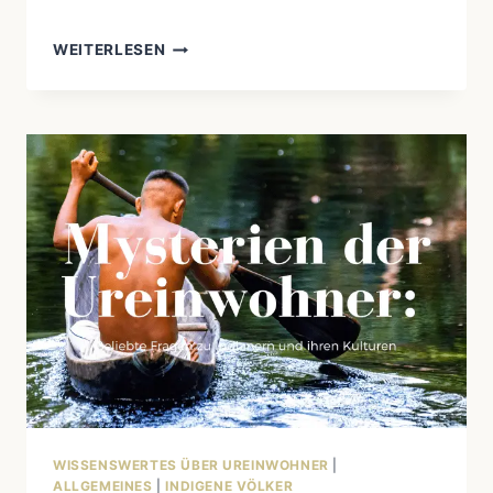
WEITERLESEN
VOM
FELSBILD
ZUM
GRAFFITI:
DIE
EVOLUTION
INDIGENER
VISUELLER
AUSDRUCKSFORMEN
WISSENSWERTES ÜBER UREINWOHNER
|
ALLGEMEINES
|
INDIGENE VÖLKER