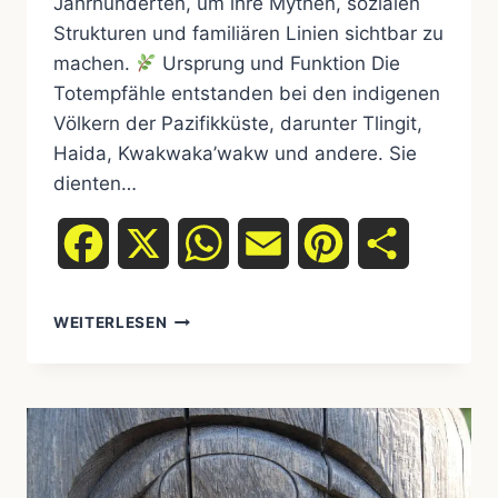
Jahrhunderten, um ihre Mythen, sozialen
Strukturen und familiären Linien sichtbar zu
machen.
Ursprung und Funktion Die
Totempfähle entstanden bei den indigenen
Völkern der Pazifikküste, darunter Tlingit,
Haida, Kwakwaka’wakw und andere. Sie
dienten…
Facebook
X
WhatsApp
Email
Pinterest
Teilen
WEITERLESEN
TOTEMPFÄHLE
UND
IHRE
BEDEUTUNG:
DIE
UNERZÄHLTEN
GESCHICHTEN