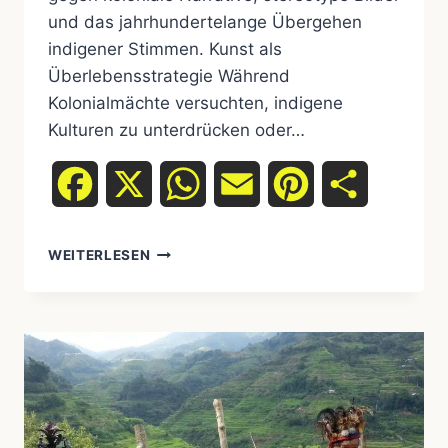
und das jahrhundertelange Übergehen
indigener Stimmen. Kunst als
Überlebensstrategie Während
Kolonialmächte versuchten, indigene
Kulturen zu unterdrücken oder…
Facebook
X
WhatsApp
Email
Pinterest
Teilen
WEITERLESEN
WIDERSTAND
DURCH
KUNST:
WIE
ZEITGENÖSSISCHE
INDIGENE
KÜNSTLER
KOLONIALE
NARRATIVE