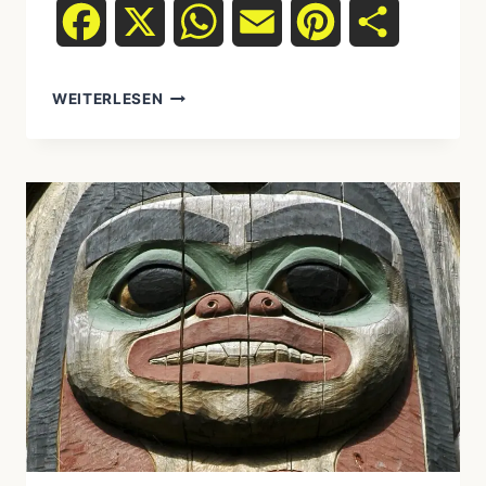
Facebook
X
WhatsApp
Email
Pinterest
Teilen
WEITERLESEN
SYMBOLIK
IN
KUNST
–
BEDEUTUNG
STATT
ROMANTISIERUNG