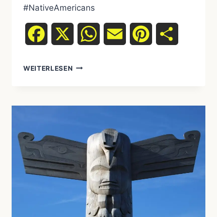
#NativeAmericans
Facebook
X
WhatsApp
Email
Pinterest
Teilen
MYSTERIEN
WEITERLESEN
DER
UREINWOHNER:
BELIEBTE
FRAGEN
ZU
UREINWOHNERN
UND
IHREN
KULTUREN