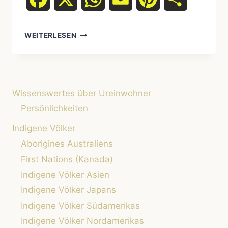
UREINWOHNER
WEITERLESEN
NEUSEELANDS:
DIE
MAORI
UND
IHRE
Wissenswertes über Ureinwohner
EINZIGARTIGE
KULTUR
Persönlichkeiten
Indigene Völker
Aborigines Australiens
First Nations (Kanada)
Indigene Völker Asien
Indigene Völker Japans
Indigene Völker Südamerikas
Indigene Völker Nordamerikas