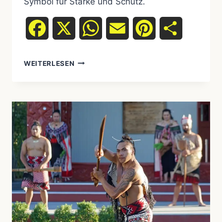
Symbol für Stärke und Schutz.
Facebook
X
WhatsApp
Email
Pinterest
Teilen
DIE
WEITERLESEN
BEDEUTUNG
DES
DONNERVOGELS
IN
DER
KULTUR
DER
UREINWOHNER
NORDAMERIKAS