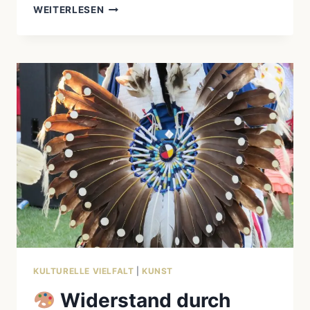
WEITERLESEN
VON
DER
TRAUMZEIT
ZUR
MODERNE:
DIE
KOMPLEXE
MYTHOLOGIE
DER
AUSTRALISCHEN
ABORIGINES
ENTSCHLÜSSELT
KULTURELLE VIELFALT
|
KUNST
Widerstand durch