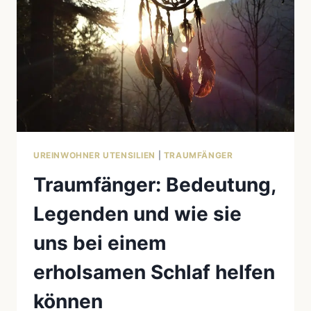
TRAUMFÄNGER:
EINE
SPIRITUELLE
INTERPRETATION
UREINWOHNER UTENSILIEN
|
TRAUMFÄNGER
Traumfänger: Bedeutung,
Legenden und wie sie
uns bei einem
erholsamen Schlaf helfen
können