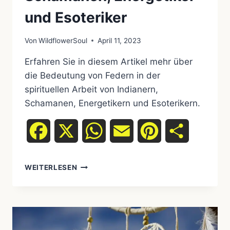
und Esoteriker
Von
WildflowerSoul
April 11, 2023
Erfahren Sie in diesem Artikel mehr über
die Bedeutung von Federn in der
spirituellen Arbeit von Indianern,
Schamanen, Energetikern und Esoterikern.
Facebook
X
WhatsApp
Email
Pinterest
Teilen
DIE
WEITERLESEN
BEDEUTUNG
VON
FEDERN
IN
DER
SPIRITUELLEN