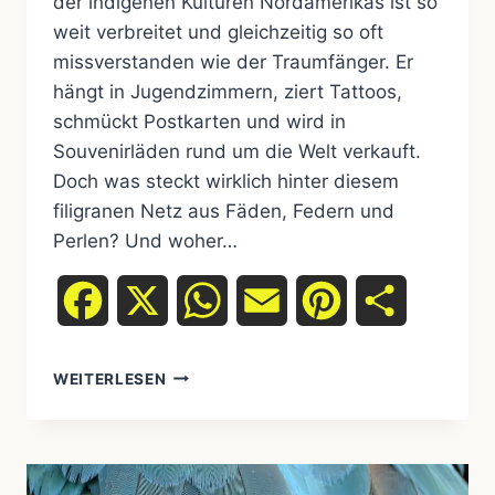
der indigenen Kulturen Nordamerikas ist so
weit verbreitet und gleichzeitig so oft
missverstanden wie der Traumfänger. Er
hängt in Jugendzimmern, ziert Tattoos,
schmückt Postkarten und wird in
Souvenirläden rund um die Welt verkauft.
Doch was steckt wirklich hinter diesem
filigranen Netz aus Fäden, Federn und
Perlen? Und woher…
Facebook
X
WhatsApp
Email
Pinterest
Teilen
TRAUMFÄNGER:
WEITERLESEN
BEDEUTUNG,
HERKUNFT
UND
WAS
WIRKLICH