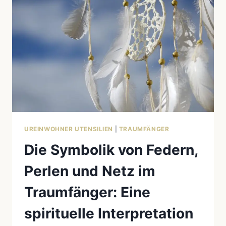
WELT
DER
UREINWOHNER,
SCHAMANEN,
ENERGETIKER
UND
ESOTERIKER
UREINWOHNER UTENSILIEN
|
TRAUMFÄNGER
Die Symbolik von Federn,
Perlen und Netz im
Traumfänger: Eine
spirituelle Interpretation