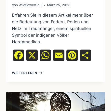
Von
WildflowerSoul
März 25, 2023
Erfahren Sie in diesem Artikel mehr über
die Bedeutung von Federn, Perlen und
Netz im Traumfänger, einem spirituellen
Symbol der indigenen Völker
Nordamerikas.
Facebook
X
WhatsApp
Email
Pinterest
Teilen
DIE
WEITERLESEN
SYMBOLIK
VON
FEDERN,
PERLEN
UND
NETZ
IM