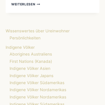
TRAUMFÄNGER:
WEITERLESEN
BEDEUTUNG,
LEGENDEN
UND
WIE
SIE
Wissenswertes über Ureinwohner
UNS
BEI
Persönlichkeiten
EINEM
Indigene Völker
ERHOLSAMEN
SCHLAF
Aborigines Australiens
HELFEN
First Nations (Kanada)
KÖNNEN
Indigene Völker Asien
Indigene Völker Japans
Indigene Völker Südamerikas
Indigene Völker Nordamerikas
Indigene Völker Nordamerikas
Indigene Völker Südamerikas