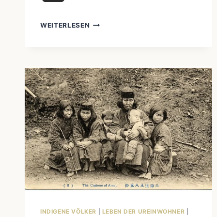
POWWOWS
WEITERLESEN
UND
ANDERE
KULTURELLE
VERANSTALTUNGEN:
EINTAUCHEN
IN
DIE
WELT
DER
INDIGENEN
VÖLKER
INDIGENE VÖLKER
|
LEBEN DER UREINWOHNER
|