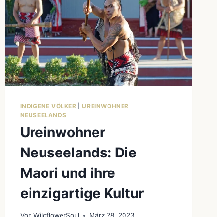
INDIGENE VÖLKER
|
UREINWOHNER
NEUSEELANDS
Ureinwohner
Neuseelands: Die
Maori und ihre
einzigartige Kultur
Von
WildflowerSoul
März 28, 2023