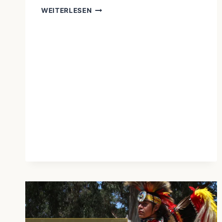
VERSCHIEDENE
WEITERLESEN
STÄMME
UND
KULTUREN:
EINE
REISE
DURCH
DIE
VIELFALT
NORD-
UND
SÜDAMERIKAS