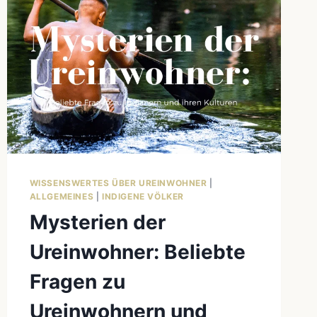
WISSENSWERTES ÜBER UREINWOHNER
|
ALLGEMEINES
|
INDIGENE VÖLKER
Mysterien der
Ureinwohner: Beliebte
Fragen zu
Ureinwohnern und