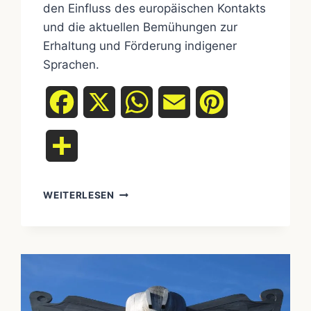
den Einfluss des europäischen Kontakts
und die aktuellen Bemühungen zur
Erhaltung und Förderung indigener
Sprachen.
Facebook
X
WhatsApp
Email
Pinterest
Teilen
DIE
WEITERLESEN
VIELFÄLTIGE
SPRACHENWELT
DER
UREINWOHNER:
KOMMUNIKATION
ÜBER
GRENZEN
HINWEG