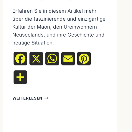
Erfahren Sie in diesem Artikel mehr
über die faszinierende und einzigartige
Kultur der Maori, den Ureinwohnern
Neuseelands, und ihre Geschichte und
heutige Situation.
Facebook
X
WhatsApp
Email
Pinterest
Teilen
UREINWOHNER
WEITERLESEN
NEUSEELANDS:
DIE
MAORI
UND
IHRE