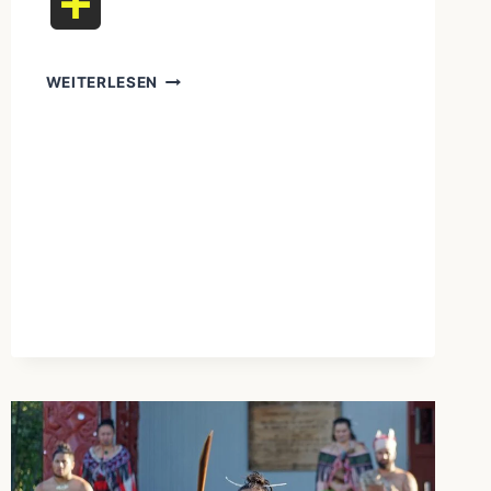
Teilen
MYSTERIEN
WEITERLESEN
DER
UREINWOHNER:
BELIEBTE
FRAGEN
ZU
UREINWOHNERN
UND
IHREN
KULTUREN