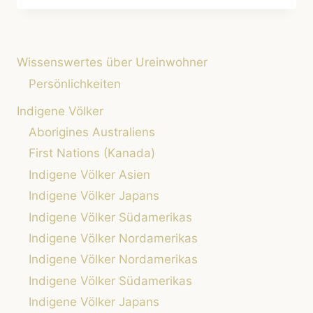
BESUCH
INDIGENER
COMMUNITIES
RESPEKTVOLL
Wissenswertes über Ureinwohner
GESTALTEN
Persönlichkeiten
Indigene Völker
Aborigines Australiens
First Nations (Kanada)
Indigene Völker Asien
Indigene Völker Japans
Indigene Völker Südamerikas
Indigene Völker Nordamerikas
Indigene Völker Nordamerikas
Indigene Völker Südamerikas
Indigene Völker Japans