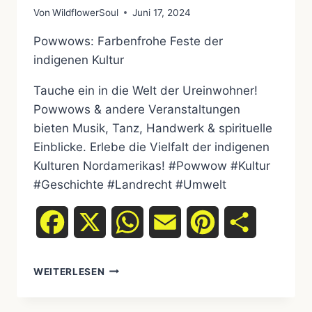
Von
WildflowerSoul
Juni 17, 2024
Powwows: Farbenfrohe Feste der
indigenen Kultur
Tauche ein in die Welt der Ureinwohner!
Powwows & andere Veranstaltungen
bieten Musik, Tanz, Handwerk & spirituelle
Einblicke. Erlebe die Vielfalt der indigenen
Kulturen Nordamerikas! #Powwow #Kultur
#Geschichte #Landrecht #Umwelt
Facebook
X
WhatsApp
Email
Pinterest
Teilen
POWWOWS
WEITERLESEN
UND
ANDERE
KULTURELLE