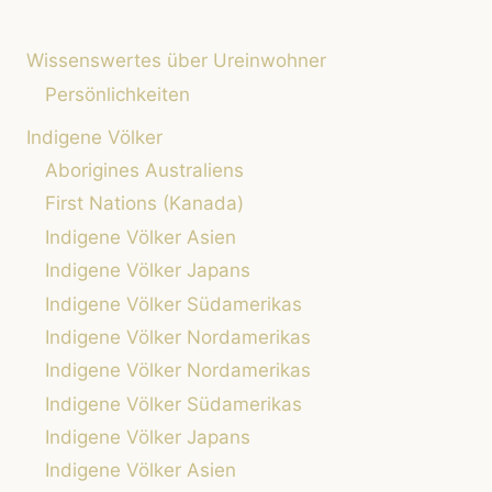
VERANSTALTUNGEN:
EINTAUCHEN
Wissenswertes über Ureinwohner
IN
DIE
Persönlichkeiten
WELT
Indigene Völker
DER
INDIGENEN
Aborigines Australiens
VÖLKER
First Nations (Kanada)
Indigene Völker Asien
Indigene Völker Japans
Indigene Völker Südamerikas
Indigene Völker Nordamerikas
Indigene Völker Nordamerikas
Indigene Völker Südamerikas
Indigene Völker Japans
Indigene Völker Asien