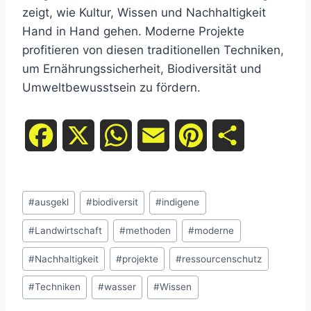
zeigt, wie Kultur, Wissen und Nachhaltigkeit
Hand in Hand gehen. Moderne Projekte
profitieren von diesen traditionellen Techniken,
um Ernährungssicherheit, Biodiversität und
Umweltbewusstsein zu fördern.
F
X
W
E
P
T
a
h
m
i
e
Schlagworte:
c
a
a
n
i
#
ausgekl
#
biodiversit
#
indigene
e
t
i
t
l
#
Landwirtschaft
#
methoden
#
moderne
#
Nachhaltigkeit
#
projekte
#
ressourcenschutz
b
s
l
e
e
#
Techniken
#
wasser
#
Wissen
o
A
r
n