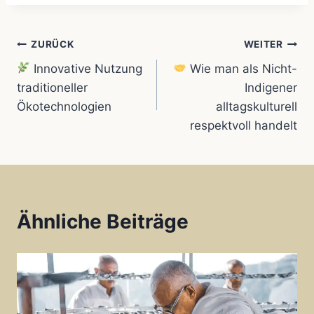
o
p
e
Beitragsnavigation
ZURÜCK
WEITER
k
p
s
Innovative Nutzung
Wie man als Nicht-
t
traditioneller
Indigener
Ökotechnologien
alltagskulturell
respektvoll handelt
Ähnliche Beiträge