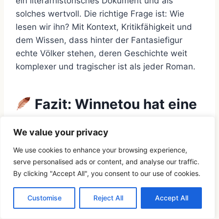
ein literarhistorisches Dokument und als
solches wertvoll. Die richtige Frage ist: Wie
lesen wir ihn? Mit Kontext, Kritikfähigkeit und
dem Wissen, dass hinter der Fantasiefigur
echte Völker stehen, deren Geschichte weit
komplexer und tragischer ist als jeder Roman.
Fazit: Winnetou hat eine
Tür geöffnet – aber dahinter
We value your privacy
wartet die Wahrheit
We use cookies to enhance your browsing experience,
serve personalised ads or content, and analyse our traffic.
Karl May wollte keine Ethnologie schreiben. Er
By clicking "Accept All", you consent to our use of cookies.
wollte Abenteuer erzählen – und dabei träumte
er von einer besseren Welt, in der ein
Customise
Reject All
Accept All
sächsischer Schreibtischmann und ein