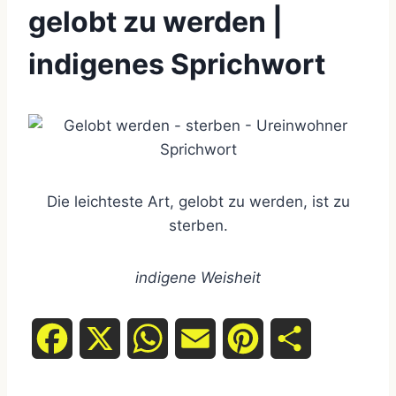
gelobt zu werden |
indigenes Sprichwort
Die leichteste Art, gelobt zu werden, ist zu
sterben.
indigene Weisheit
F
X
W
E
P
T
a
h
m
i
e