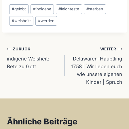
Schlagworte:
c
a
a
n
i
#
gelobt
#
indigene
#
leichteste
#
sterben
e
t
i
t
l
#
weisheit:
#
werden
b
s
l
e
e
o
A
r
n
Beitragsnavigation
ZURÜCK
WEITER
indigene Weisheit:
Delawaren-Häuptling
o
p
e
Bete zu Gott
1758 | Wir lieben euch
k
p
s
wie unsere eigenen
Kinder | Spruch
t
Ähnliche Beiträge