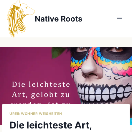
Zum
Inhalt
Native Roots
springen
UREINWOHNER WEISHEITEN
Die leichteste Art,