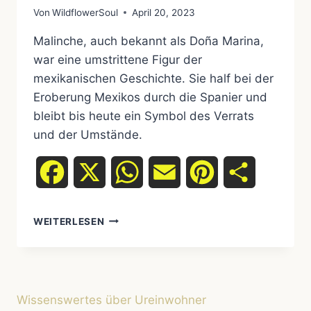
Von
WildflowerSoul
April 20, 2023
Malinche, auch bekannt als Doña Marina,
war eine umstrittene Figur der
mexikanischen Geschichte. Sie half bei der
Eroberung Mexikos durch die Spanier und
bleibt bis heute ein Symbol des Verrats
und der Umstände.
Facebook
X
WhatsApp
Email
Pinterest
Teilen
MALINCHE
WEITERLESEN
–
DIE
GESCHICHTE
EINER
UMSTRITTENEN
Wissenswertes über Ureinwohner
FIGUR