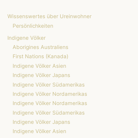
NATIVE
AMERICANS:
Wissenswertes über Ureinwohner
LANDWIRTSCHAFT
UND
Persönlichkeiten
ERNÄHRUNG
Indigene Völker
IM
EINKLANG
Aborigines Australiens
MIT
First Nations (Kanada)
DER
NATUR
Indigene Völker Asien
Indigene Völker Japans
Indigene Völker Südamerikas
Indigene Völker Nordamerikas
Indigene Völker Nordamerikas
Indigene Völker Südamerikas
Indigene Völker Japans
Indigene Völker Asien