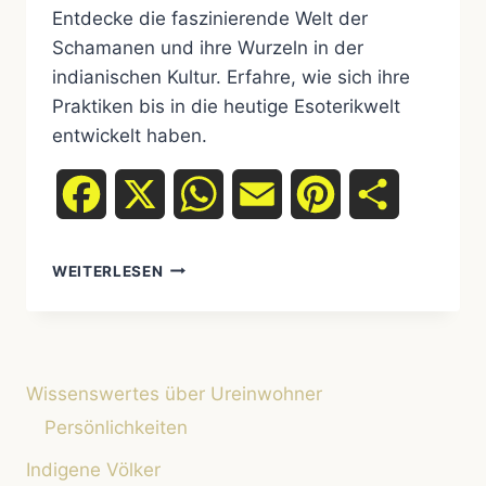
Entdecke die faszinierende Welt der
Schamanen und ihre Wurzeln in der
indianischen Kultur. Erfahre, wie sich ihre
Praktiken bis in die heutige Esoterikwelt
entwickelt haben.
Facebook
X
WhatsApp
Email
Pinterest
Teilen
SCHAMANEN
WEITERLESEN
–
IHRE
HERKUNFT
UND
IHRE
Wissenswertes über Ureinwohner
BEDEUTUNG
IN
Persönlichkeiten
DER
Indigene Völker
INDIGENEN