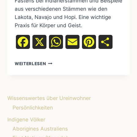
Fastens bei Indianerstämmen und Beispiele
aus verschiedenen Stämmen wie den
Lakota, Navajo und Hopi. Eine wichtige
Praxis für Körper und Geist.
Facebook
X
WhatsApp
Email
Pinterest
Teilen
FASTEN
WEITERLESEN
BEI
UREINWOHNERSTÄMMEN:
BEDEUTUNG
UND
BEISPIELE
Wissenswertes über Ureinwohner
Persönlichkeiten
Indigene Völker
Aborigines Australiens