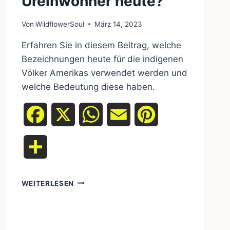
Ureinwohner heute?
Von
WildflowerSoul
März 14, 2023
Erfahren Sie in diesem Beitrag, welche
Bezeichnungen heute für die indigenen
Völker Amerikas verwendet werden und
welche Bedeutung diese haben.
Facebook
X
WhatsApp
Email
Pinterest
Teilen
WIE
WEITERLESEN
NENNT
MAN
UREINWOHNER
HEUTE?