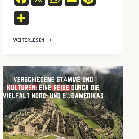
Teilen
WEITERLESEN
DIE
MAORI
NEUSEELANDS:
WIE
IHR
VERTRAG
VON
WAITANGI
ZUM
MODELL
FÜR
RECONCILIATION
WURDE