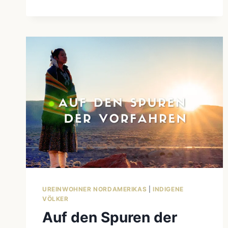
VOM
VERLEUGNETEN
VOLK
ZUR
OFFIZIELL
ANERKANNTEN
INDIGENEN
GRUPPE
UREINWOHNER NORDAMERIKAS
|
INDIGENE
VÖLKER
Auf den Spuren der