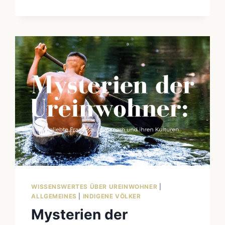
UREINWOHNER
DER
PHILIPPINEN:
STAMMESGRUPPEN
DER
CORDILLERA
UND
IHR
KAMPF
GEGEN
STAUDÄMME
WISSENSWERTES ÜBER UREINWOHNER
|
ALLGEMEINES
|
INDIGENE VÖLKER
Mysterien der