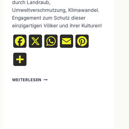
durch Landraub,
Umweltverschmutzung, Klimawandel.
Engagement zum Schutz dieser
einzigartigen Völker und ihrer Kulturen!
Facebook
X
WhatsApp
Email
Pinterest
Teilen
VERSCHIEDENE
WEITERLESEN
STÄMME
UND
KULTUREN:
EINE
REISE
DURCH
DIE
VIELFALT