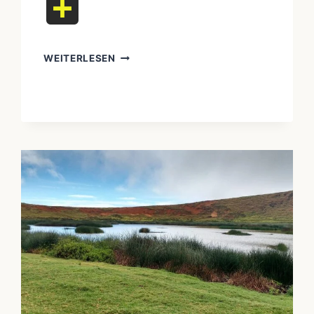
Teilen
WEITERLESEN
DIE
SÁMI
EUROPAS:
DER
KAMPF
DER
RENTIERZÜCHTER
SKANDINAVIENS
UM
LAND
UND
TRADITION