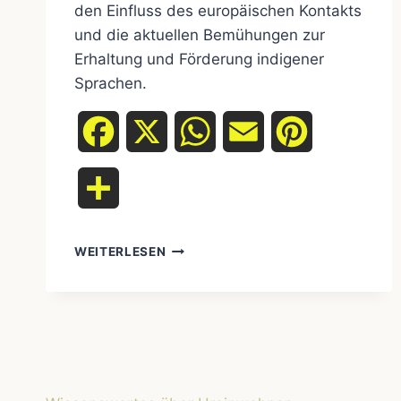
den Einfluss des europäischen Kontakts
und die aktuellen Bemühungen zur
Erhaltung und Förderung indigener
Sprachen.
Facebook
X
WhatsApp
Email
Pinterest
Teilen
DIE
WEITERLESEN
VIELFÄLTIGE
SPRACHENWELT
DER
UREINWOHNER:
KOMMUNIKATION
ÜBER
GRENZEN
HINWEG