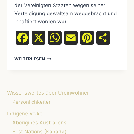
der Vereinigten Staaten wegen seiner
Verteidigung gewaltsam weggebracht und
inhaftiert worden war.
Facebook
X
WhatsApp
Email
Pinterest
Teilen
GERONIMO
WEITERLESEN
–
DAS
LEBEN
UND
VERMÄCHTNIS
Wissenswertes über Ureinwohner
DES
APACHEN-
Persönlichkeiten
ANFÜHRERSGERONIMO,
Indigene Völker
KRIEGSGEFANGENER
APACHEN-
Aborigines Australiens
ANFÜHRER
First Nations (Kanada)