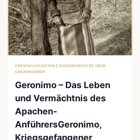
PERSÖNLICHKEITEN
|
WISSENSWERTES ÜBER
UREINWOHNER
Geronimo – Das Leben
und Vermächtnis des
Apachen-
AnführersGeronimo,
Kriegsgefangener