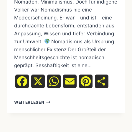
Nomaden, Minimalismus. Doch für indigene
Völker war Nomadismus nie eine
Modeerscheinung. Er war – und ist – eine
durchdachte Lebensform, entstanden aus
Anpassung, Wissen und tiefer Verbindung
zur Umwelt.
Nomadismus als Ursprung
menschlicher Existenz Der Großteil der
Menschheitsgeschichte ist nomadisch
geprägt. Sesshaftigkeit ist eine…
Facebook
X
WhatsApp
Email
Pinterest
Teilen
WEITERLESEN
NOMADE
IST
KEIN
TREND,
SONDERN