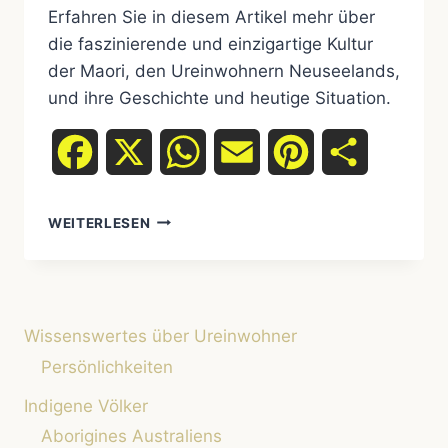
Erfahren Sie in diesem Artikel mehr über
die faszinierende und einzigartige Kultur
der Maori, den Ureinwohnern Neuseelands,
und ihre Geschichte und heutige Situation.
Facebook
X
WhatsApp
Email
Pinterest
Teilen
UREINWOHNER
WEITERLESEN
NEUSEELANDS:
DIE
MAORI
UND
IHRE
Wissenswertes über Ureinwohner
EINZIGARTIGE
KULTUR
Persönlichkeiten
Indigene Völker
Aborigines Australiens