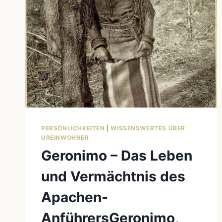
PERSÖNLICHKEITEN
|
WISSENSWERTES ÜBER
UREINWOHNER
Geronimo – Das Leben
und Vermächtnis des
Apachen-
AnführersGeronimo,