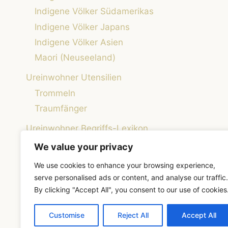
Indigene Völker Südamerikas
Indigene Völker Japans
Indigene Völker Asien
Maori (Neuseeland)
Ureinwohner Utensilien
Trommeln
Traumfänger
Ureinwohner Begriffs-Lexikon
Weisheiten der Ureinwohner
We value your privacy
Native Roots – Die Welt der indigenen Kulturen
We use cookies to enhance your browsing experience,
verstehen
serve personalised ads or content, and analyse our traffic.
By clicking "Accept All", you consent to our use of cookies
Customise
Reject All
Accept All