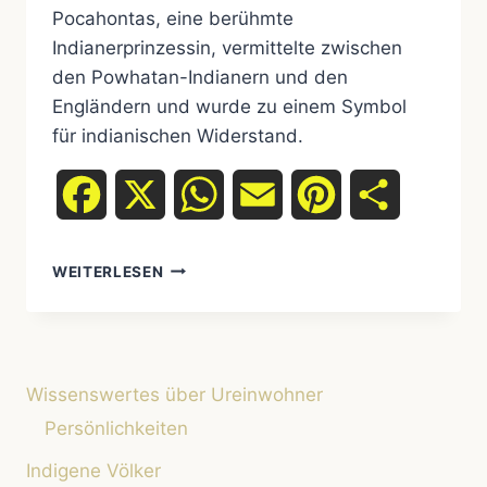
Pocahontas, eine berühmte
Indianerprinzessin, vermittelte zwischen
den Powhatan-Indianern und den
Engländern und wurde zu einem Symbol
für indianischen Widerstand.
Facebook
X
WhatsApp
Email
Pinterest
Teilen
POCAHONTAS
WEITERLESEN
–
DIE
GESCHICHTE
EINER
LEGENDÄREN
Wissenswertes über Ureinwohner
UREINWOHNERPRINZESSIN
Persönlichkeiten
Indigene Völker