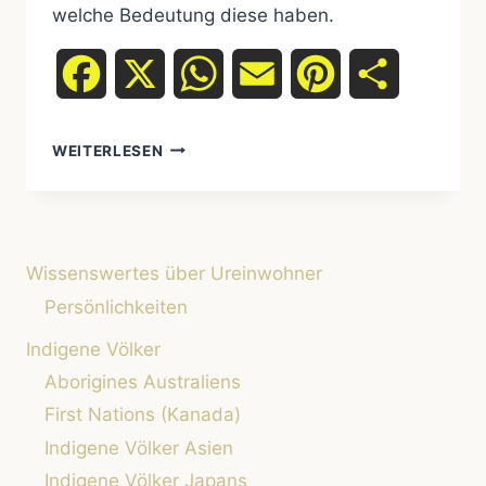
welche Bedeutung diese haben.
Facebook
X
WhatsApp
Email
Pinterest
Teilen
WIE
WEITERLESEN
NENNT
MAN
UREINWOHNER
HEUTE?
Wissenswertes über Ureinwohner
Persönlichkeiten
Indigene Völker
Aborigines Australiens
First Nations (Kanada)
Indigene Völker Asien
Indigene Völker Japans