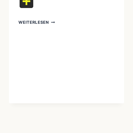
Teilen
MYSTERIEN
WEITERLESEN
DER
UREINWOHNER:
BELIEBTE
FRAGEN
ZU
UREINWOHNERN
UND
IHREN
KULTUREN