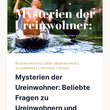
WISSENSWERTES ÜBER UREINWOHNER
|
ALLGEMEINES
|
INDIGENE VÖLKER
Mysterien der
Ureinwohner: Beliebte
Fragen zu
Ureinwohnern und