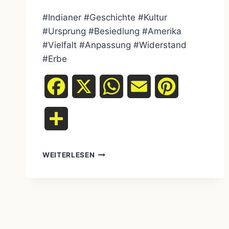
#Indianer #Geschichte #Kultur
#Ursprung #Besiedlung #Amerika
#Vielfalt #Anpassung #Widerstand
#Erbe
Facebook
X
WhatsApp
Email
Pinterest
Teilen
AUF
WEITERLESEN
DEN
SPUREN
DER
VORFAHREN:
DIE
FASZINIERENDE
GESCHICHTE