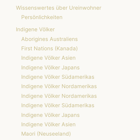
DER
Wissenswertes über Ureinwohner
BESIEDLUNG
Persönlichkeiten
AMERIKAS
DURCH
Indigene Völker
DIE
Aborigines Australiens
UREINWOHNER
First Nations (Kanada)
Indigene Völker Asien
Indigene Völker Japans
Indigene Völker Südamerikas
Indigene Völker Nordamerikas
Indigene Völker Nordamerikas
Indigene Völker Südamerikas
Indigene Völker Japans
Indigene Völker Asien
Maori (Neuseeland)