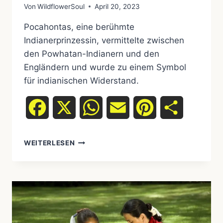
Von
WildflowerSoul
April 20, 2023
Pocahontas, eine berühmte
Indianerprinzessin, vermittelte zwischen
den Powhatan-Indianern und den
Engländern und wurde zu einem Symbol
für indianischen Widerstand.
Facebook
X
WhatsApp
Email
Pinterest
Teilen
POCAHONTAS
WEITERLESEN
–
DIE
GESCHICHTE
EINER
LEGENDÄREN
UREINWOHNERPRINZESSIN