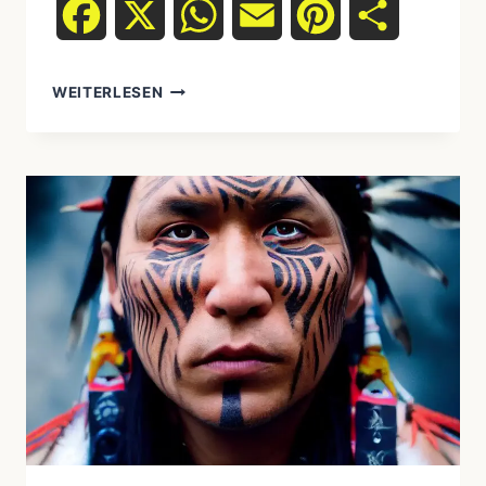
Facebook
X
WhatsApp
Email
Pinterest
Teilen
GIBT
WEITERLESEN
ES
UREINWOHNER
IN
DEUTSCHLAND?