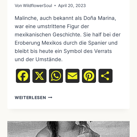
Von
WildflowerSoul
April 20, 2023
Malinche, auch bekannt als Doña Marina,
war eine umstrittene Figur der
mexikanischen Geschichte. Sie half bei der
Eroberung Mexikos durch die Spanier und
bleibt bis heute ein Symbol des Verrats
und der Umstände.
Facebook
X
WhatsApp
Email
Pinterest
Teilen
MALINCHE
WEITERLESEN
–
DIE
GESCHICHTE
EINER
UMSTRITTENEN
FIGUR