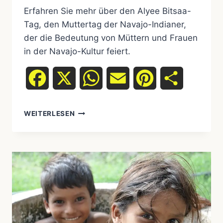
Erfahren Sie mehr über den Alyee Bitsaa-
Tag, den Muttertag der Navajo-Indianer,
der die Bedeutung von Müttern und Frauen
in der Navajo-Kultur feiert.
Facebook
X
WhatsApp
Email
Pinterest
Teilen
NAVAJO
WEITERLESEN
NATION
FEIERT
„ALYEE
BITSAA“:
DER
MUTTERTAG
DER
NAVAJO-
UREINWOHNER