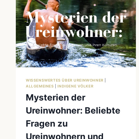
WISSENSWERTES ÜBER UREINWOHNER
|
ALLGEMEINES
|
INDIGENE VÖLKER
Mysterien der
Ureinwohner: Beliebte
Fragen zu
Ureinwohnern und