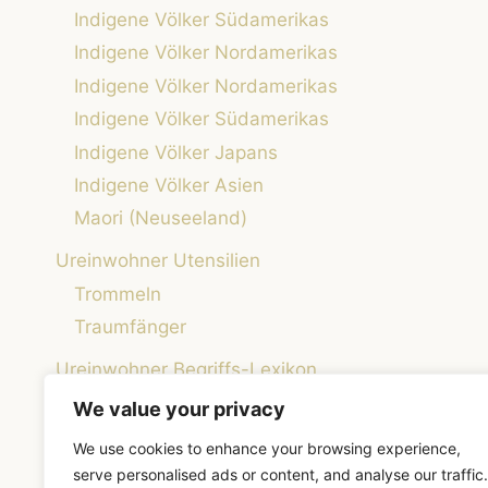
Indigene Völker Südamerikas
Indigene Völker Nordamerikas
Indigene Völker Nordamerikas
Indigene Völker Südamerikas
Indigene Völker Japans
Indigene Völker Asien
Maori (Neuseeland)
Ureinwohner Utensilien
Trommeln
Traumfänger
Ureinwohner Begriffs-Lexikon
Weisheiten der Ureinwohner
We value your privacy
Native Roots – Die Welt der indigenen Kulturen
We use cookies to enhance your browsing experience,
verstehen
serve personalised ads or content, and analyse our traffic.