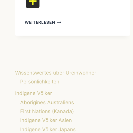
Teilen
MYSTERIEN
WEITERLESEN
DER
UREINWOHNER:
BELIEBTE
FRAGEN
ZU
UREINWOHNERN
UND
IHREN
Wissenswertes über Ureinwohner
KULTUREN
Persönlichkeiten
Indigene Völker
Aborigines Australiens
First Nations (Kanada)
Indigene Völker Asien
Indigene Völker Japans