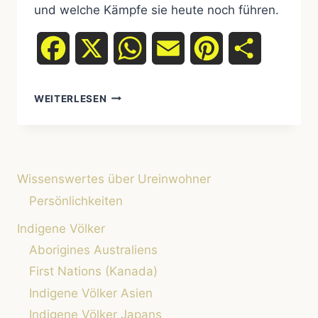
und welche Kämpfe sie heute noch führen.
Facebook
X
WhatsApp
Email
Pinterest
Teilen
GIBT
WEITERLESEN
ES
UREINWOHNER
IN
DEUTSCHLAND?
Wissenswertes über Ureinwohner
Persönlichkeiten
Indigene Völker
Aborigines Australiens
First Nations (Kanada)
Indigene Völker Asien
Indigene Völker Japans