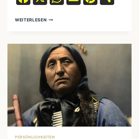
WARUM
WEITERLESEN
DARF
MAN
DAS
WORT
„UREINWOHNER“
NICHT
MEHR
SAGEN?
PERSÖNLICHKEITEN