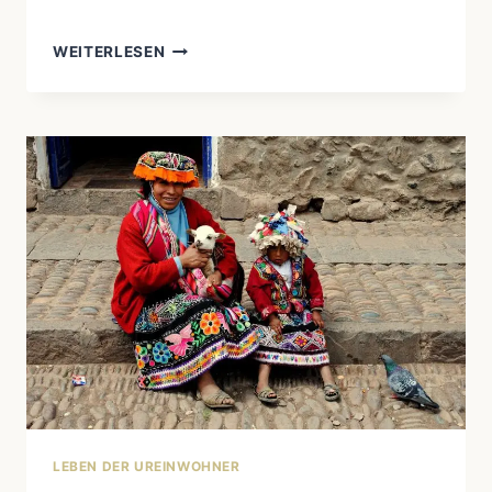
DIE
WEITERLESEN
GESCHICHTE
VON
CHIEF
MATOCATKA
(LEFT
HANDED
BEAR):
EIN
BERÜHMTER
FÜHRER
DER
CHEYENNE-
UREINWOHNER
LEBEN DER UREINWOHNER