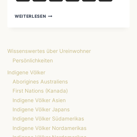
WIE
WEITERLESEN
LEBEN
UREINWOHNER
HEUTE?
EIN
BLICK
Wissenswertes über Ureinwohner
AUF
DIE
Persönlichkeiten
AKTUELLE
Indigene Völker
SITUATION
DER
Aborigines Australiens
INDIGENEN
First Nations (Kanada)
VÖLKER
Indigene Völker Asien
Indigene Völker Japans
Indigene Völker Südamerikas
Indigene Völker Nordamerikas