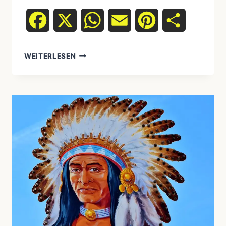
Facebook
X
WhatsApp
Email
Pinterest
Teilen
AUF
WEITERLESEN
DEN
SPUREN
DER
VORFAHREN:
DIE
FASZINIERENDE
GESCHICHTE
DER
BESIEDLUNG
AMERIKAS
DURCH
DIE
UREINWOHNER