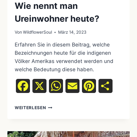
Wie nennt man
Ureinwohner heute?
Von
WildflowerSoul
März 14, 2023
Erfahren Sie in diesem Beitrag, welche
Bezeichnungen heute für die indigenen
Völker Amerikas verwendet werden und
welche Bedeutung diese haben.
Facebook
X
WhatsApp
Email
Pinterest
Teilen
WIE
WEITERLESEN
NENNT
MAN
UREINWOHNER
HEUTE?