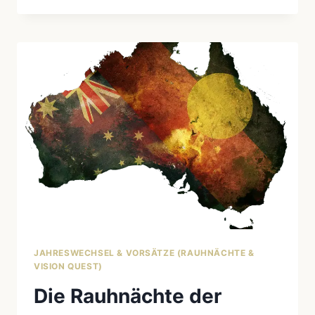
NEUES
WILLKOMMEN
HEISSEN: E
IN I
NDIGENES R
ITUAL F
ÜR S
ILVESTER
JAHRESWECHSEL & VORSÄTZE (RAUHNÄCHTE &
VISION QUEST)
Die Rauhnächte der