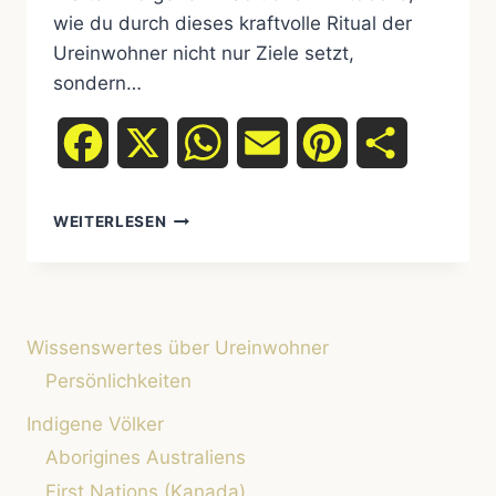
wie du durch dieses kraftvolle Ritual der
Ureinwohner nicht nur Ziele setzt,
sondern…
Facebook
X
WhatsApp
Email
Pinterest
Teilen
VISION
WEITERLESEN
QUEST
FÜR
DAS
NEUE
JAHR:
Wissenswertes über Ureinwohner
SO
FINDEST
Persönlichkeiten
DU
Indigene Völker
DEINE
BESTIMMUNG
Aborigines Australiens
(NICHT
First Nations (Kanada)
NUR