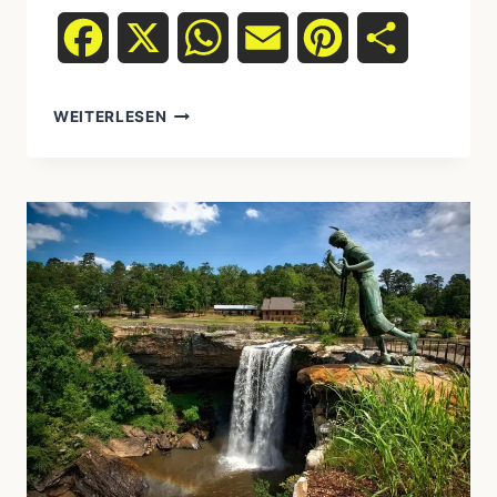
Facebook
X
WhatsApp
Email
Pinterest
Teilen
DIE
WEITERLESEN
RAUHNÄCHTE
DER
SCHAMANEN:
DEIN
SPIRITUELLER
GUIDE
FÜR
DIE
ZEIT
ZWISCHEN
DEN
JAHREN