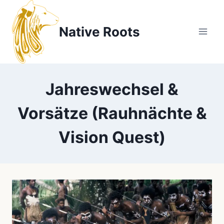
Zum
Inhalt
Native Roots
springen
Jahreswechsel &
Vorsätze (Rauhnächte &
Vision Quest)